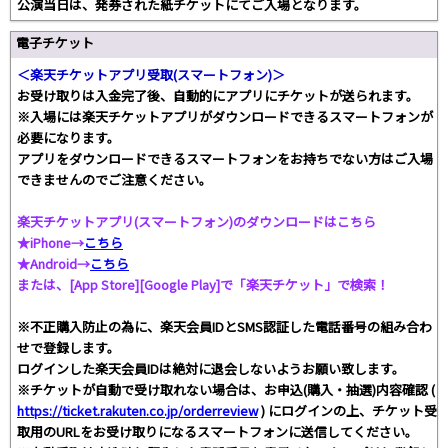
公演当日は、発券された紙チケットにてご入場となります。
電子チケット
＜楽天チケットアプリ受取(スマートフォン)＞
お受け取りは入金完了後、自動的にアプリにチケットが送られます。
※入場には楽天チケットアプリがダウンロードできるスマートフォンが
必要になります。
アプリをダウンロードできるスマートフォンをお持ちでない方はご入場
できませんのでご注意ください。
楽天チケットアプリ(スマートフォン)のダウンロードはこちら
★iPhone→
こちら
★Android→
こちら
または、[App Store][Google Play]で「楽天チケット」で検索！
※不正購入防止の為に、楽天会員IDとSMS認証した電話番号の組み合わ
せで登録します。
ログインした楽天会員IDは絶対に退会しないようお願い致します。
※チケットが自動で受け取れない場合は、お申込(購入・抽選)内容確認 (
https://ticket.rakuten.co.jp/orderreview
) にログインの上、チケット受
取用のURLをお受け取りになるスマートフォンに送信してください。