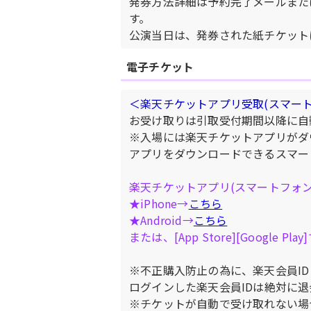
発券方法詳細は予約完了メールまた
す。
公演当日は、発券された紙チケット
電子チケット
＜楽天チケットアプリ受取(スマート
お受け取りは引取受付期間以降に自
※入場には楽天チケットアプリがダ
アプリをダウンロードできるスマー
楽天チケットアプリ(スマートフォ
★iPhone→
こちら
★Android→
こちら
または、[App Store][Google
※不正購入防止の為に、楽天会員I
ログインした楽天会員IDは絶対に
※チケットが自動で受け取れない場合