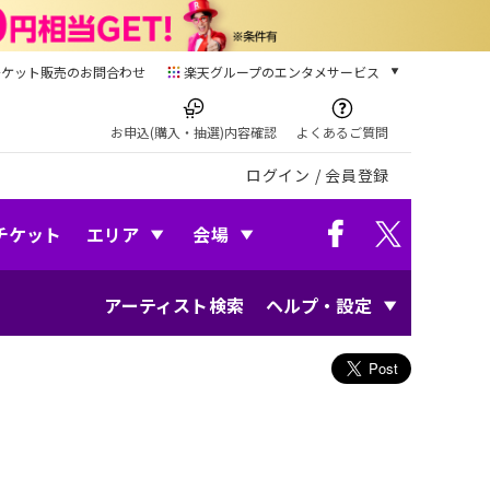
チケット販売のお問合わせ
楽天グループのエンタメサービス
チケット
楽天チケット
お申込(購入・抽選)内容確認
よくあるご質問
本/ゲーム/CD/DVD
ログイン
/
会員登録
楽天ブックス
電子書籍
楽天Kobo
チケット
エリア
会場
雑誌読み放題
楽天マガジン
アーティスト検索
ヘルプ・設定
音楽配信
楽天ミュージック
動画配信
楽天TV
動画配信ガイド
Rakuten PLAY
無料テレビ
Rチャンネル