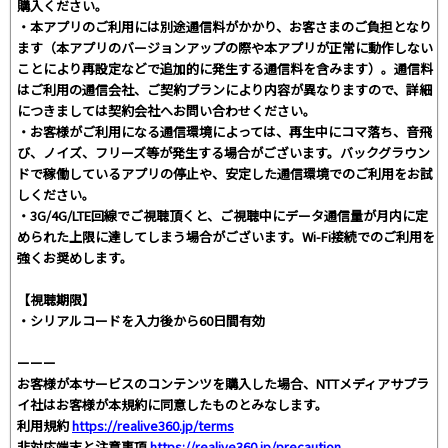
購入ください。
・本アプリのご利用には別途通信料がかかり、お客さまのご負担となり
ます（本アプリのバージョンアップの際や本アプリが正常に動作しない
ことにより再設定などで追加的に発生する通信料を含みます）。通信料
はご利用の通信会社、ご契約プランにより内容が異なりますので、詳細
につきましては契約会社へお問い合わせください。
・お客様がご利用になる通信環境によっては、再生中にコマ落ち、音飛
び、ノイズ、フリーズ等が発生する場合がございます。バックグラウン
ドで稼働しているアプリの停止や、安定した通信環境でのご利用をお試
しください。
・3G/4G/LTE回線でご視聴頂くと、ご視聴中にデータ通信量が月内に定
められた上限に達してしまう場合がございます。Wi-Fi接続でのご利用を
強くお奨めします。
【視聴期限】
・シリアルコードを入力後から60日間有効
ーーー
お客様が本サービスのコンテンツを購入した場合、NTTメディアサプラ
イ社はお客様が本規約に同意したものとみなします。
利用規約
https://realive360.jp/terms
非対応端末と注意事項
https://realive360.jp/precaution