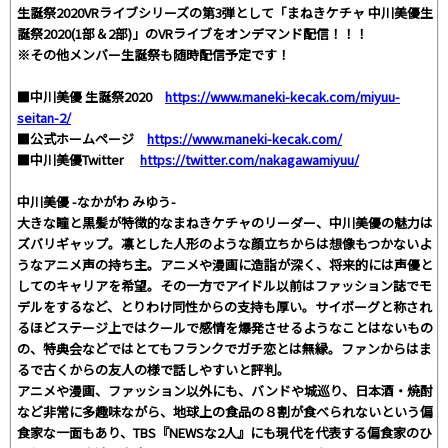
生誕祭2020VRライブシリーズの第3弾として「まねきケチャ 中川美優生
誕祭2020(1部＆2部)」のVRライブをオンデマンド配信！！！
※その他メンバー生誕祭も随時配信予定です！
■中川美優 生誕祭2020
https://www.maneki-kecak.com/miyuu-
seitan-2/
■公式ホームページ
https://www.maneki-kecak.com/
■中川美優Twitter
https://twitter.com/nakagawamiyuu/
中川美優 -なかがわ みゆう-
大きな瞳と黒髪が特徴的なまねきケチャのリーダー、中川美優の魅力は
ズバリギャップ。凛とした人形のような顔立ちからは想像もつかないよ
うなアニメ声の持ち主。アニメや漫画に造詣が深く、将来的には声優と
してのキャリアを希望。その一方でアイドル以前はファッション誌でモ
デルをするなど、とりわけ同性からの支持も厚い。サイボーグと称され
るほどステージ上ではクールで感情を爆発させるようなことはないもの
の、特典会などではとてもフランクでガチ恋とは無縁。ファンからはま
るで古くからの友人の様で話しやすいと評判。
アニメや漫画、ファッション以外にも、バンドや城巡り、日本酒・焼酎
など非常に多趣味ながら、地球上の食品の８割が食べられないという偏
食家な一面もあり、TBS『NEWSな2人』にも現代を代表する偏食家のひ