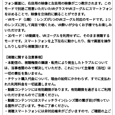
フォン画面に、右目用の映像と左目用の映像が二つ教示されます。この
モードで別途ご用意いただいたVRグラスやVRゴーグルにスマートフォン
をはめることで、映像を立体的に観ることができます。
・VRモード（1眼）：レンズが1つのVRゴーグル対応のモードです。1つ
のレンズに対して両目で覗くため、VR酔いが少なくお子様でもお楽しみ
いただけます。
・2Dモード：VR動画を、VRゴーグルを利用せずに、そのまま視聴する
モードです。スマートフォンを上下左右に動かしたり、指で画面を操作
したりしながら視聴頂けます。
【視聴に関する注意事項】
・本配信の、視聴権限の譲渡・転売により発生したトラブルについて
は、当事者間のみで解決していただき、これについて主催者（当社）は
一切の責任を負いません。
・チケット購入代金について、理由の如何にかかわらず、すでに支払わ
れた利用料金を一切返還しません。
・動画コンテンツには有効期限があります。有効期限を過ぎるとご利用
いただけませんのでご注意ください。
・動画コンテンツにはスティッチライン(レンズ間の繋ぎ目)が残ってい
る箇所がございます。予めご了承ください。
・視聴スマートフォンには非対応端末がございますので、ご確認の上ご