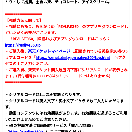
とりとして出演。主食は栗、チョコレート、アイスクリーム。
==================
【視聴方法に関して】
・視聴にあたり、あらかじめ「REALIVE360」のアプリをダウンロードし
ていただく必要がございます。
「REALIVE360」 詳細およびアプリダウンロードはこちら：
https://realive360.jp
・ご購入後、
楽天チケットマイページ
に記載されている英数字16桁のシ
リアルコードを「
https://serial.blinky.jp/realive360/top.html
」へアク
セスの上ご入力ください。
・ご購入後、楽天チケット購入履歴内下部にシリアルコードが表示され
ます。(受付番号(RT0000～)はシリアルコードではありません)
==================
・シリアルコードは1回のみ有効となります。
・シリアルコードは英大文字と英小文字どちらでもご入力いただけま
す。
・動画コンテンツには有効期限があります。有効期限を過ぎるとご利用
いただけませんのでご注意ください。
・VRの視聴方法は動画配信サービス「REALIVE360」
（
https://realive360.jp
）にてご確認ください。