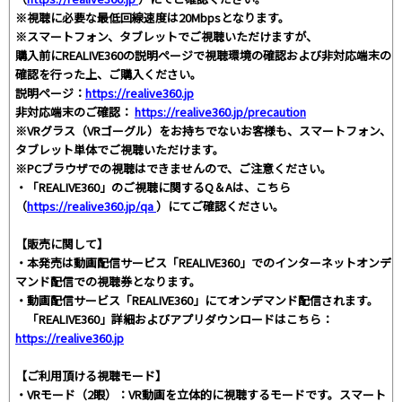
※視聴に必要な最低回線速度は20Mbpsとなります。
※スマートフォン、タブレットでご視聴いただけますが、
購入前にREALIVE360の説明ページで視聴環境の確認および非対応端末の
確認を行った上、ご購入ください。
説明ページ：
https://realive360.jp
非対応端末のご確認：
https://realive360.jp/precaution
※VRグラス（VRゴーグル）をお持ちでないお客様も、スマートフォン、
タブレット単体でご視聴いただけます。
※PCブラウザでの視聴はできませんので、ご注意ください。
・「REALIVE360」のご視聴に関するQ＆Aは、こちら
（
https://realive360.jp/qa
）にてご確認ください。
【販売に関して】
・本発売は動画配信サービス「REALIVE360」でのインターネットオンデ
マンド配信での視聴券となります。
・動画配信サービス「REALIVE360」にてオンデマンド配信されます。
「REALIVE360」詳細およびアプリダウンロードはこちら：
https://realive360.jp
【ご利用頂ける視聴モード】
・VRモード（2眼）：VR動画を立体的に視聴するモードです。スマート