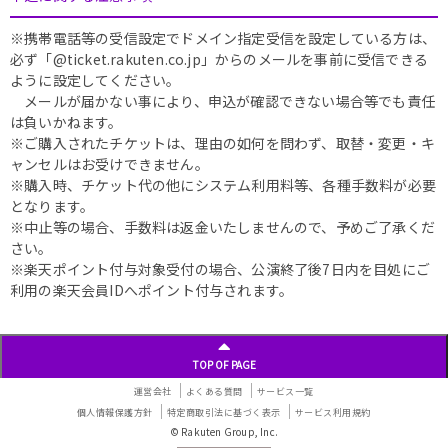
※携帯電話等の受信設定でドメイン指定受信を設定している方は、
必ず「@ticket.rakuten.co.jp」からのメールを事前に受信できる
ように設定してください。
メールが届かない事により、申込が確認できない場合等でも責任
は負いかねます。
※ご購入されたチケットは、理由の如何を問わず、取替・変更・キ
ャンセルはお受けできません。
※購入時、チケット代の他にシステム利用料等、各種手数料が必要
となります。
※中止等の場合、手数料は返金いたしませんので、予めご了承くだ
さい。
※楽天ポイント付与対象受付の場合、公演終了後7日内を目処にご
利用の楽天会員IDへポイント付与されます。
TOP OF PAGE
運営会社
よくある質問
サービス一覧
個人情報保護方針
特定商取引法に基づく表示
サービス利用規約
© Rakuten Group, Inc.