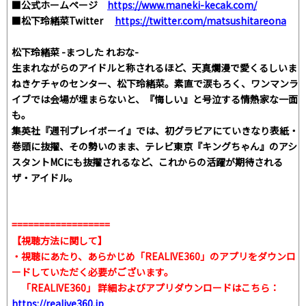
■公式ホームページ
https://www.maneki-kecak.com/
■松下玲緒菜Twitter
https://twitter.com/matsushitareona
松下玲緒菜 -まつした れおな-
生まれながらのアイドルと称されるほど、天真爛漫で愛くるしいま
ねきケチャのセンター、松下玲緒菜。素直で涙もろく、ワンマンラ
イブでは会場が埋まらないと、『悔しい』と号泣する情熱家な一面
も。
集英社『週刊プレイボーイ』では、初グラビアにていきなり表紙・
巻頭に抜擢、その勢いのまま、テレビ東京『キングちゃん』のアシ
スタントMCにも抜擢されるなど、これからの活躍が期待される
ザ・アイドル。
==================
【視聴方法に関して】
・視聴にあたり、あらかじめ「REALIVE360」のアプリをダウンロ
ードしていただく必要がございます。
「REALIVE360」 詳細およびアプリダウンロードはこちら：
https://realive360.jp