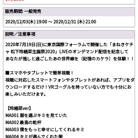
販売期間: 一般発売
2020/12/03(木) 19:00 〜 2020/12/31 (木) 21:00
説明／注意事項
2020年7月19日(日)に東京国際フォーラムで開催した「まねきケチ
ャ 松下玲緒菜生誕祭2020」LIVEのオンデマンド配信を記念して
あなたが推しと過ごしたあの世界線を（記憶のカケラ）を体験！！
■スマホやタブレットで簡単視聴！
視聴に対応したスマートフォンやタブレットがあれば、アプリをダ
ウンロードするだけ！VRゴーグルを持っていない方でも十分にお
楽しみいただけます。
【玲緒菜ver】
MA001 服を選ぶキミを見ていた
MA002 最高の乾杯
MA003 僕をもっと幸せにしてくれるキミ
MA004 キミが選んでくれた服