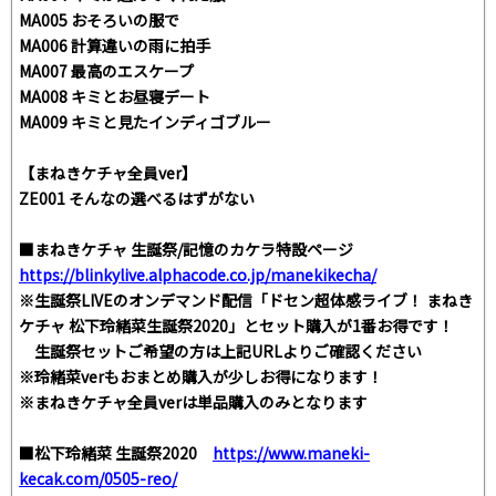
MA005 おそろいの服で
MA006 計算違いの雨に拍手
MA007 最高のエスケープ
MA008 キミとお昼寝デート
MA009 キミと見たインディゴブルー
【まねきケチャ全員ver】
ZE001 そんなの選べるはずがない
■まねきケチャ 生誕祭/記憶のカケラ特設ページ
https://blinkylive.alphacode.co.jp/manekikecha/
※生誕祭LIVEのオンデマンド配信「ドセン超体感ライブ！ まねき
ケチャ 松下玲緒菜生誕祭2020」とセット購入が1番お得です！
生誕祭セットご希望の方は上記URLよりご確認ください
※玲緒菜verもおまとめ購入が少しお得になります！
※まねきケチャ全員verは単品購入のみとなります
■松下玲緒菜 生誕祭2020
https://www.maneki-
kecak.com/0505-reo/