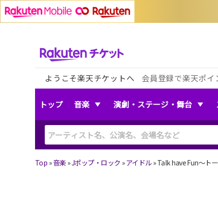
ようこそ楽天チケットへ
会員登録で楽天ポイ
トップ
音楽
演劇・ステージ・舞台
Top
»
音楽
»
Jポップ・ロック
»
アイドル
»
Talk have Fu