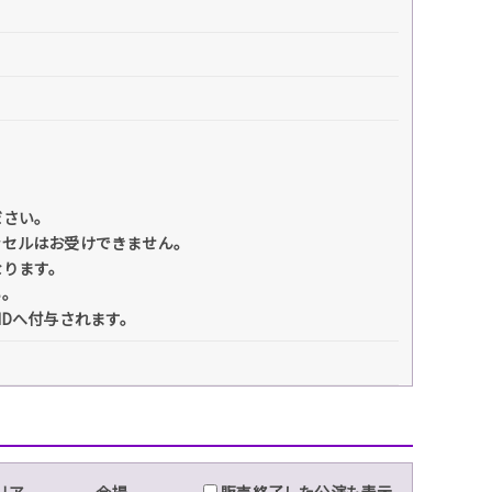
ださい。
ンセルはお受けできません。
なります。
い。
IDへ付与されます。
リア
会場
販売終了した公演も表示