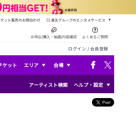
チケット販売のお問合わせ
楽天グループのエンタメサービス
チケット
楽天チケット
お申込(購入・抽選)内容確認
よくあるご質問
本/ゲーム/CD/DVD
ログイン
/
会員登録
楽天ブックス
電子書籍
楽天Kobo
チケット
エリア
会場
雑誌読み放題
楽天マガジン
アーティスト検索
ヘルプ・設定
音楽配信
楽天ミュージック
動画配信
楽天TV
動画配信ガイド
Rakuten PLAY
無料テレビ
Rチャンネル