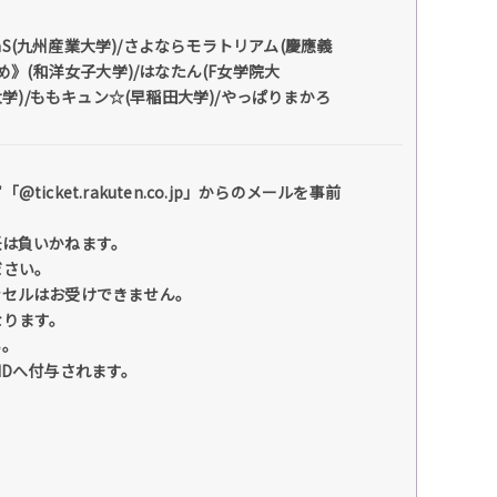
QanvaS(九州産業大学)/さよならモラトリアム(慶應義
すめ》(和洋女子大学)/はなたん(F女学院大
e(早稲田大学)/ももキュン☆(早稲田大学)/やっぱりまかろ
et.rakuten.co.jp」からのメールを事前
任は負いかねます。
ださい。
ンセルはお受けできません。
なります。
い。
IDへ付与されます。