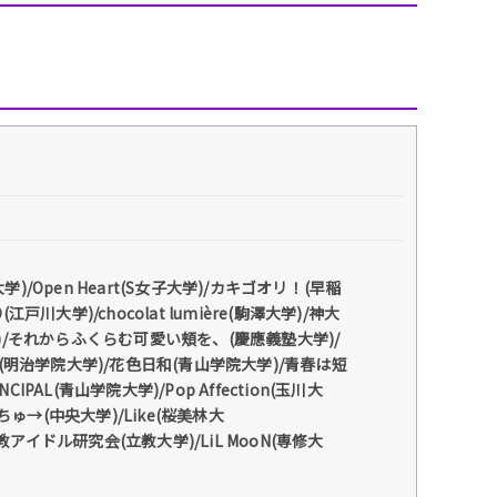
)/Open Heart(S女子大学)/カキゴオリ！(早稲
(江戸川大学)/chocolat lumière(駒澤大学)/神大
)/それからふくらむ可愛い頬を、(慶應義塾大学)/
ny M(明治学院大学)/花色日和(青山学院大学)/青春は短
CIPAL(青山学院大学)/Pop Affection(玉川大
ゅ→(中央大学)/Like(桜美林大
教アイドル研究会(立教大学)/LiL MooN(専修大