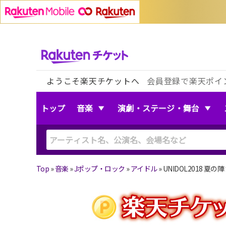
ようこそ楽天チケットへ
会員登録で楽天ポイ
トップ
音楽
演劇・ステージ・舞台
Top
»
音楽
»
Jポップ・ロック
»
アイドル
»
UNIDOL2018 夏