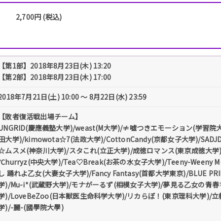
2,700円 (税込)
【第1部】2018年8月23日(木) 13:20
【第2部】2018年8月23日(木) 17:00
2018年7月21日(土) 10:00 〜 8月22日(水) 23:59
【敗者復活戦出場チーム】
UNGRID(慶應義塾大学)/weast(M大学)/≠嘘つきエモーション(学習院大学
田大学)/kimowota☆7(法政大学)/CottonCandy(京都女子大学)/SADJD
☆ムスメ(神奈川大学)/スタこれ(立正大学)/成徳ロマンス(東京成徳大学
℃hurryz(中央大学)/Tea♡Break(お茶の水女子大学)/Teeny-Wee
し 踊れよ乙女(大妻女子大学)/Fancy Fantasy(首都大学東京)/BLUE PRIN
学)/Mu-i*(武蔵野大学)/モナがーるず(相模女子大学)/夢見る乙女の青春ち
学)/LoveBeZoo(日本獣医生命科学大学)/リカらぼ！(東京理科大学)/立
学)/-麗-(國學院大學)