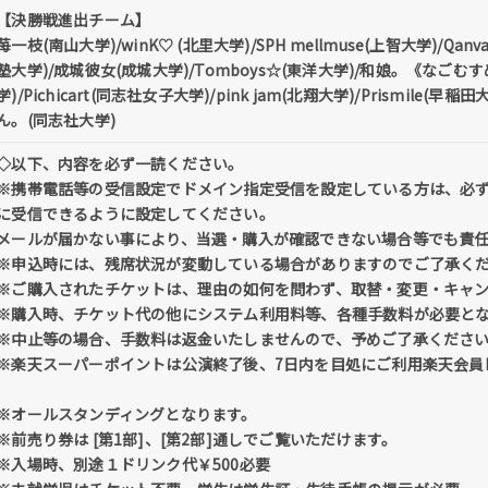
【決勝戦進出チーム】
苺一枝(南山大学)/winK♡ (北里大学)/SPH mellmuse(上智大学)/
塾大学)/成城彼女(成城大学)/Tomboys☆(東洋大学)/和娘。《なごむ
学)/Pichicart(同志社女子大学)/pink jam(北翔大学)/Prismil
ん。(同志社大学)
◇以下、内容を必ず一読ください。
※携帯電話等の受信設定でドメイン指定受信を設定している方は、必ず「@tick
に受信できるように設定してください。
メールが届かない事により、当選・購入が確認できない場合等でも責
※申込時には、残席状況が変動している場合がありますのでご了承く
※ご購入されたチケットは、理由の如何を問わず、取替・変更・キャ
※購入時、チケット代の他にシステム利用料等、各種手数料が必要と
※中止等の場合、手数料は返金いたしませんので、予めご了承くださ
※楽天スーパーポイントは公演終了後、7日内を目処にご利用楽天会員
※オールスタンディングとなります。
※前売り券は [第1部]、[第2部]通しでご覧いただけます。
※入場時、別途１ドリンク代￥500必要