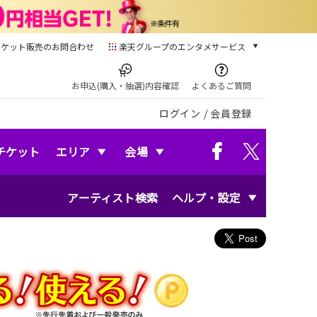
チケット販売のお問合わせ
楽天グループのエンタメサービス
チケット
楽天チケット
お申込(購入・抽選)内容確認
よくあるご質問
本/ゲーム/CD/DVD
ログイン
/
会員登録
楽天ブックス
電子書籍
楽天Kobo
チケット
エリア
会場
雑誌読み放題
楽天マガジン
アーティスト検索
ヘルプ・設定
音楽配信
楽天ミュージック
動画配信
楽天TV
動画配信ガイド
Rakuten PLAY
無料テレビ
Rチャンネル