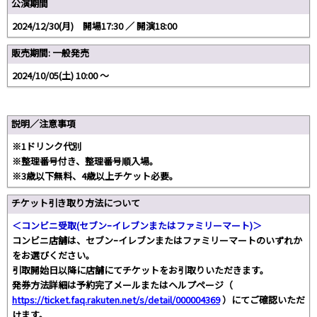
公演期間
2024/12/30(月) 開場17:30 ／ 開演18:00
販売期間: 一般発売
2024/10/05(土) 10:00 〜
説明／注意事項
※1ドリンク代別
※整理番号付き、整理番号順入場。
※3歳以下無料、4歳以上チケット必要。
チケット引き取り方法について
＜コンビニ受取(セブンｰイレブンまたはファミリーマート)＞
コンビニ店舗は、セブンｰイレブンまたはファミリーマートのいずれか
をお選びください。
引取開始日以降に店舗にてチケットをお引取りいただきます。
発券方法詳細は予約完了メールまたはヘルプページ（
https://ticket.faq.rakuten.net/s/detail/000004369
）にてご確認いただ
けます。