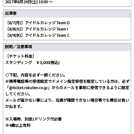
2017年6月24日(土) 10:00 〜
出演者
［8/7(月)］アイドルカレッジ Team D
［8/8(火)］アイドルカレッジ Team I
［8/9(水)］アイドルカレッジ Team C
説明／注意事項
［チケット料金］
スタンディング ￥3,000(税込)
◇下記、内容を必ず一読ください。
※携帯電話等の受信設定でドメイン指定受信を設定している方は、必ず
「@ticket.rakuten.co.jp」からのメールを事前に受信できるように設定
してください。
メールが届かない事により、当選が確認できない場合等でも責任は負い
かねます。
※入場時、別途1ドリンク代必要
※4歳以上有料