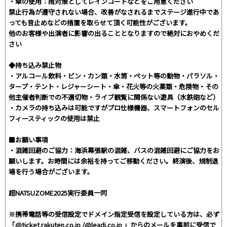
・傘の使用：雨対策としてレインコートなどをご用意ください
禁止行為が遵守されない場合、改善がなされるまでステージ進行中であ
っても音止めなどの措置を取らせて頂く可能性がございます。
他のお客様や出演者に影響の出ることとなりますので絶対におやめくだ
さい
◆持ち込み禁止物
・アルコール飲料・ビン・カン類・水筒・ペット等の動物・パラソル・
タープ・テント・レジャーシート・傘・花火等の火薬類・危険物・その
他主催者判断での不適切物・ライブ観覧に関係ない遊具（水鉄砲など）
・カメラの持ち込みは可能ですがプロ仕様機器、スマートフォンのセル
フィースティックの使用は禁止
■お願い事項
・混雑回避のご協力：海浜幕張駅の混雑、バスの混雑回避にご協力をお
願いします。お時間には余裕を持ってご移動ください。終演後、規制退
場を行う場合がございます。
超NATSUZOME2025実行委員一同
※携帯電話等の受信設定でドメイン指定受信を設定している方は、必ず
「@ticket.rakuten.co.jp /@leadi.co.jp 」からのメールを事前に受信で