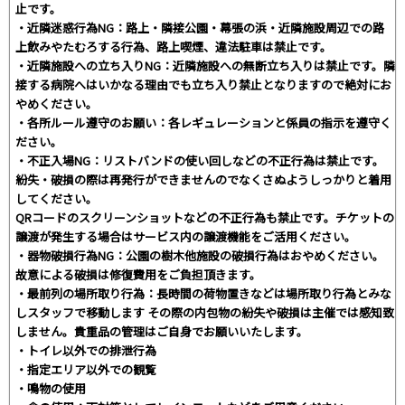
止です。
・近隣迷惑行為NG：路上・隣接公園・幕張の浜・近隣施設周辺での路
上飲みやたむろする行為、路上喫煙、違法駐車は禁止です。
・近隣施設への立ち入りNG：近隣施設への無断立ち入りは禁止です。隣
接する病院へはいかなる理由でも立ち入り禁止となりますので絶対にお
やめください。
・各所ルール遵守のお願い：各レギュレーションと係員の指示を遵守く
ださい。
・不正入場NG：リストバンドの使い回しなどの不正行為は禁止です。
紛失・破損の際は再発行ができませんのでなくさぬようしっかりと着用
してください。
QRコードのスクリーンショットなどの不正行為も禁止です。チケットの
譲渡が発生する場合はサービス内の譲渡機能をご活用ください。
・器物破損行為NG：公園の樹木他施設の破損行為はおやめください。
故意による破損は修復費用をご負担頂きます。
・最前列の場所取り行為：長時間の荷物置きなどは場所取り行為とみな
しスタッフで移動します その際の内包物の紛失や破損は主催では感知致
しません。貴重品の管理はご自身でお願いいたします。
・トイレ以外での排泄行為
・指定エリア以外での観覧
・鳴物の使用