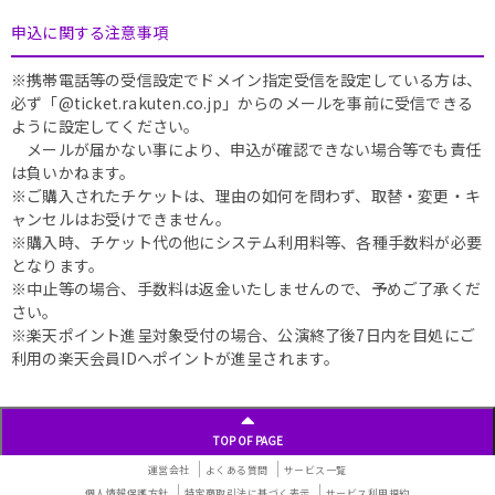
申込に関する注意事項
※携帯電話等の受信設定でドメイン指定受信を設定している方は、
必ず「@ticket.rakuten.co.jp」からのメールを事前に受信できる
ように設定してください。
メールが届かない事により、申込が確認できない場合等でも責任
は負いかねます。
※ご購入されたチケットは、理由の如何を問わず、取替・変更・キ
ャンセルはお受けできません。
※購入時、チケット代の他にシステム利用料等、各種手数料が必要
となります。
※中止等の場合、手数料は返金いたしませんので、予めご了承くだ
さい。
※楽天ポイント進呈対象受付の場合、公演終了後7日内を目処にご
利用の楽天会員IDへポイントが進呈されます。
TOP OF PAGE
運営会社
よくある質問
サービス一覧
個人情報保護方針
特定商取引法に基づく表示
サービス利用規約