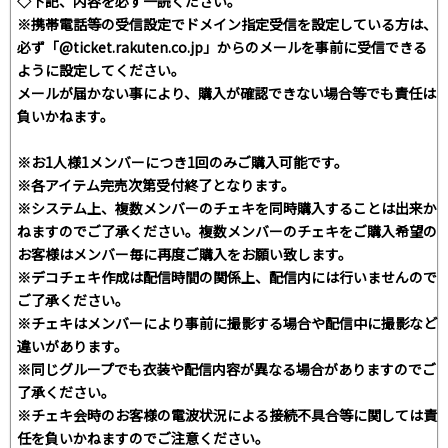
◇下記、内容を必ず一読ください。
※携帯電話等の受信設定でドメイン指定受信を設定している方は、
必ず「@ticket.rakuten.co.jp」からのメールを事前に受信できる
ように設定してください。
メールが届かない事により、購入が確認できない場合等でも責任は
負いかねます。
※お1人様1メンバーにつき1回のみご購入可能です。
※各アイテム完売次第受付終了となります。
※システム上、複数メンバーのチェキを同時購入することは出来か
ねますのでご了承ください。複数メンバーのチェキをご購入希望の
お客様はメンバー毎に再度ご購入をお願い致します。
※デコチェキ作成は配信時間の関係上、配信内には行いませんので
ご了承ください。
※チェキはメンバーにより事前に撮影する場合や配信中に撮影など
違いがあります。
※同じグループでも衣装や配信内容が異なる場合がありますのでご
了承ください。
※チェキ会時のお客様の電波状況による接続不具合等に関しては責
任を負いかねますのでご注意ください。