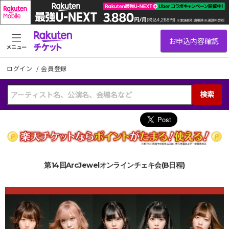
メニュー
ログイン
/
会員登録
検索
第14回ArcJewelオンラインチェキ会(B日程)