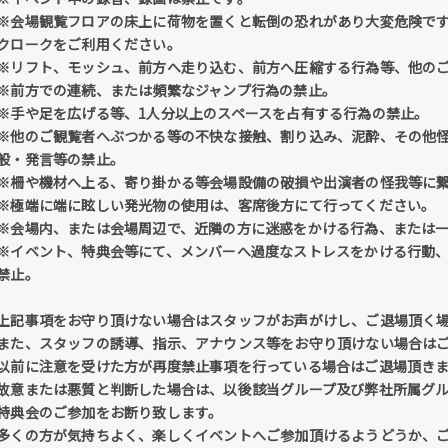
※会場観覧フロアの床上に荷物を置くと転倒の恐れがあり大変危険で
クロークをご利用ください。
※リフト、モッシュ、前方へ走り込む、前方へ圧縮する行為等、他の
※前方での連続、または頻繁なジャンプ行為の禁止。
※手や足を広げる等、1人分以上のスペースを占有する行為の禁止。
※他のご観覧者へぶつかる等の不快な接触、割り込み、泥酔、その他
般・発言等の禁止。
※柵や機材へ上る、寄り掛かる等会場設備の破損や出演者の怪我等に
※極端に端に眩しい発光物の使用は、客席後方にて行ってください。
※会場内、または会場周辺で、近隣の方に迷惑をかける行為、または
※イベント、特典会等にて、メンバーへ過度なストレスをかける行動
禁止。
上記事項をお守り頂けない場合はスタッフがお声がけし、ご退場頂く
また、スタッフの誘導、指示、アナウンス等をお守り頂けない場合は
以前に注意を受けた方が再度禁止事項を行っている場合はご退場頂き
故意または悪質と判断した場合は、以後該当グループ及び弊社所属グ
特典会のご参加をお断り致します。
多くの方が気持ちよく、楽しくイベントへご参加頂けるようどうか、