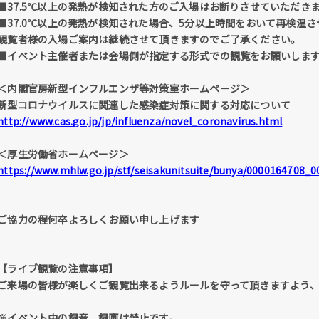
■37.5℃以上の発熱が検知された方のご入場はお断りさせていただき
■37.0℃以上の発熱が検知された場合、5分以上時間をおいて再検温
観覧者様の入場ご案内は継続させて頂きますのでご了承ください。
■イベント主催者または会場側が指定する形式での観覧をお願いしま
＜内閣官房新型インフルエンザ等対策室ホームページ＞
新型コロナウイルスに関連した感染症対策に関する対応について
http://www.cas.go.jp/jp/influenza/novel_coronavirus.html
＜厚生労働省ホームページ＞
https://www.mhlw.go.jp/stf/seisakunitsuite/bunya/0000164708_0
ご協力の程何卒よろしくお願い申し上げます
【ライブ観覧の注意事項】
ご来場の皆様が楽しくご観覧出来るようルールを守って頂きますよう
※イベント中の録音、録画は禁止です。