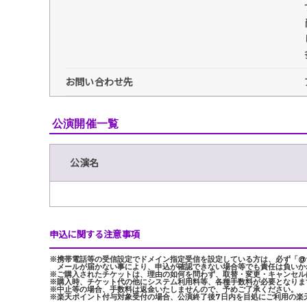
お問い合わせ先
公演開催一覧
公演名
申込に関する注意事項
※携帯電話等の受信設定でドメイン指定受信を設定している方は、必ず「@tick
メールが届かない事により、申込が確認できない場合等でも責任は負いか
※ご購入されたチケットは、理由の如何を問わず、取替・変更・キャンセル
※購入時、チケット代の他にシステム利用料等、各種手数料が必要となりま
※中止等の場合、手数料は返金いたしませんので、予めご了承ください。
※楽天ポイント付与対象受付の場合、公演終了後7日内を目処にご利用の楽