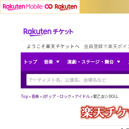
ようこそ楽天チケットへ
会員登録で楽天ポイ
トップ
音楽
演劇・ステージ・舞台
Top
»
音楽
»
Jポップ・ロック
»
アイドル
»
愛乙女☆DOLL