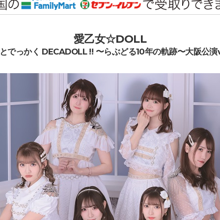
愛乙女☆DOLL
とでっかく DECADOLL !! 〜らぶどる10年の軌跡〜大阪公演vo