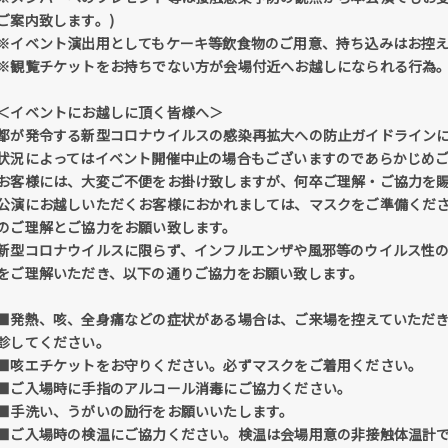
ご案内致します。)
※イベント演出用としてもケーキ等飲食物のご用意、持ち込みはお控
※観覧チケットをお持ちでない方が会場付近へお越しになられる行為
＜イベントにお越しに頂く皆様へ＞
都が発令する新型コロナウイルスの感染再拡大への防止ガイドライン
状況によってはイベント開催中止の場合もございますのであらかじめ
お客様には、大変ご不便をお掛け致しますが、何卒ご理解・ご協力を
公演にお越しいただくお客様におかれましては、マスクをご準備くだ
のご理解とご協力をお願い致します。
新型コロナウイルスに限らず、インフルエンザや風邪等のウイルス性
をご理解いただき、以下の通りご協力をお願い致します。
■発熱、咳、全身痛などの症状がある場合は、ご来場を控えていただ
診してください。
■咳エチケットをお守りください。必ずマスクをご着用ください。
■ご入場時に手指のアルコール消毒にご協力ください。
■手洗い、うがいの励行をお願いいたします。
■ご入場時の検温にご協力ください。検温は会場用意の非接触体温計