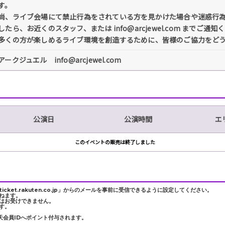
す。
尚、ライブ会場にて禁止行為をされている方を見かけた場合や迷惑行
したら、お近くのスタッフ、または info@arcjewel.com までご通
多くの方が楽しめるライブ環境を創造するために、皆様のご協力をど
アークジュエル info@arcjewel.com
公演日
公演時間
エ
このイベントの販売は終了しました
et.rakuten.co.jp」からのメールを事前に受信できるように設定してください。
ねます。
はお受けできません。
す。
天会員IDへポイント付与されます。