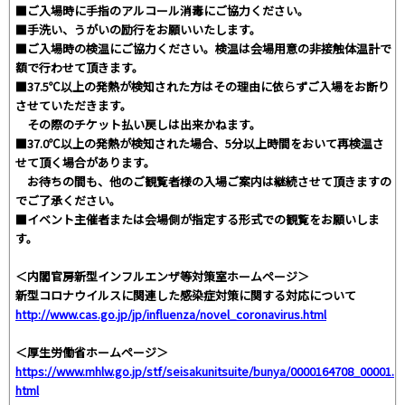
■ご入場時に手指のアルコール消毒にご協力ください。
■手洗い、うがいの励行をお願いいたします。
■ご入場時の検温にご協力ください。検温は会場用意の非接触体温計で
額で行わせて頂きます。
■37.5℃以上の発熱が検知された方はその理由に依らずご入場をお断り
させていただきます。
その際のチケット払い戻しは出来かねます。
■37.0℃以上の発熱が検知された場合、5分以上時間をおいて再検温さ
せて頂く場合があります。
お待ちの間も、他のご観覧者様の入場ご案内は継続させて頂きますの
でご了承ください。
■イベント主催者または会場側が指定する形式での観覧をお願いしま
す。
＜内閣官房新型インフルエンザ等対策室ホームページ＞
新型コロナウイルスに関連した感染症対策に関する対応について
http://www.cas.go.jp/jp/influenza/novel_coronavirus.html
＜厚生労働省ホームページ＞
https://www.mhlw.go.jp/stf/seisakunitsuite/bunya/0000164708_00001.
html