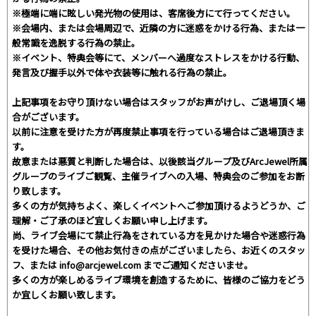
※極端に端に眩しい発光物の使用は、客席後方にて行ってください。
※会場内、または会場周辺で、近隣の方に迷惑をかける行為、または一
般常識を逸脱する行為の禁止。
※イベント、特典会等にて、メンバーへ過度なストレスをかける行動、
発言及び握手以外で体や衣装等に触れる行為の禁止。
上記事項をお守り頂けない場合はスタッフがお声がけし、ご退場頂く場
合がございます。
以前に注意を受けた方が再度禁止事項を行っている場合はご退場頂きま
す。
故意または悪質と判断した場合は、以後該当グループ及びArcJewel所属
グループのライブご観覧、主催ライブへの入場、特典会のご参加をお断
り致します。
多くの方が気持ちよく、楽しくイベントへご参加頂けるようどうか、ご
理解・ご了承のほど宜しくお願い申し上げます。
尚、ライブ会場にて禁止行為をされている方を見かけた場合や迷惑行為
を受けた場合、その他お気付きの点がございましたら、お近くのスタッ
フ、または info@arcjewel.com までご通知くださいませ。
多くの方が楽しめるライブ環境を創造するために、皆様のご協力をどう
か宜しくお願い致します。