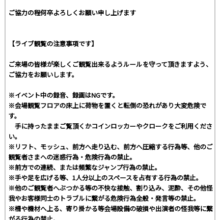
ご協力の程何卒よろしくお願い申し上げます
【ライブ観覧の注意事項です】
ご来場の皆様が楽しくご観覧出来るようルールを守って頂きますよう、
ご協力をお願いします。
※イベント中の録音、録画はNGです。
※会場観覧フロアの床上に荷物を置くと転倒の恐れがあり大変危険で
す。
手に持ったままご覧頂くかコインロッカーやクロークをご利用くださ
い。
※リフト、モッシュ、前方へ走り込む、前方へ圧縮する行為等、他のご
観覧者さまへの迷惑行為・危険行為の禁止。
※前方での連続、または頻繁なジャンプ行為の禁止。
※手や足を広げる等、1人分以上のスペースを占有する行為の禁止。
※他のご観覧者へぶつかる等の不快な接触、割り込み、泥酔、その他怪
我やお客様同士のトラブルに繋がる危険行為全般・発言等の禁止。
※柵や機材へ上る、寄り掛かる等会場設備の破損や出演者の怪我等に繋
がる行為の禁止。