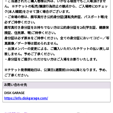
・ご当選されたご購⼊者様以外は、いかなる理由でもご⼊場頂けませ
ん。 ※チケットの転売/譲渡⾏為防⽌の観点から、ご⼊場時にIDチェッ
ク(本⼈確認)をさせて頂く場合がございます。
・ご来場の際は、顔写真付き公的⾝分証(運転免許証、パスポート等)を
必ずご持参ください。
顔写真付き⾝分証をお持ちでない⽅は公的⾝分証を2点(学⽣証、健康保
険証、住⺠票、等)ご持参ください。
⾝分証は必ず原本をご持参ください。全ての⾝分証においてコピー／写
真画像／データ等は認められません。
・出演メンバーの変更による、ご購⼊いただいたチケットの払い戻しは
致しません。予めご了承ください。
・⾝分証をご提⽰いただけない⽅はご⼊場をお断りいたします。
※チケット発券開始日は、公演日1週間前10:00以降となります。予め、
ご了承ください。
お問い合わせ先
DISK GARAGE
https://info.diskgarage.com/