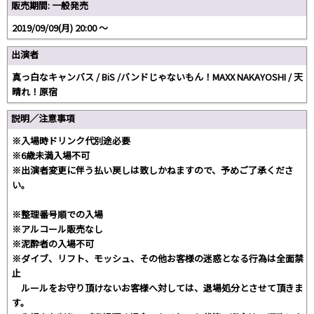
販売期間: 一般発売
2019/09/09(月) 20:00 〜
出演者
真っ白なキャンバス / BiS /バンドじゃないもん！MAXX NAKAYOSHI / 天
晴れ！原宿
説明／注意事項
※入場時ドリンク代別途必要
※6歳未満入場不可
※出演者変更に伴う払い戻しは致しかねますので、予めご了承くださ
い。
※整理番号順での入場
※アルコール販売なし
※泥酔者の入場不可
※ダイブ、リフト、モッシュ、その他お客様の迷惑となる行為は全面禁
止
ルールをお守り頂けないお客様へ対しては、退場処分とさせて頂きま
す。