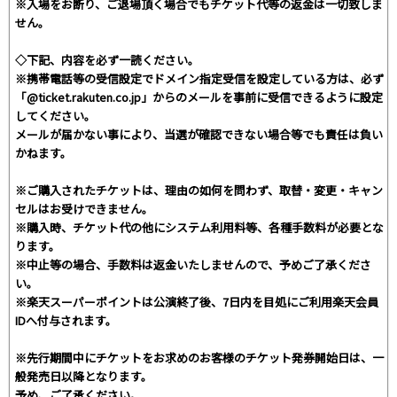
※入場をお断り、ご退場頂く場合でもチケット代等の返金は一切致しま
せん。
◇下記、内容を必ず一読ください。
※携帯電話等の受信設定でドメイン指定受信を設定している方は、必ず
「@ticket.rakuten.co.jp」からのメールを事前に受信できるように設定
してください。
メールが届かない事により、当選が確認できない場合等でも責任は負い
かねます。
※ご購入されたチケットは、理由の如何を問わず、取替・変更・キャン
セルはお受けできません。
※購入時、チケット代の他にシステム利用料等、各種手数料が必要とな
ります。
※中止等の場合、手数料は返金いたしませんので、予めご了承くださ
い。
※楽天スーパーポイントは公演終了後、7日内を目処にご利用楽天会員
IDへ付与されます。
※先行期間中にチケットをお求めのお客様のチケット発券開始日は、一
般発売日以降となります。
予め、ご了承ください。