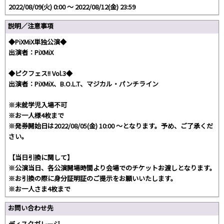
2022/08/09(火) 0:00 〜 2022/08/12(金) 23:59
説明／注意事項
◆PiXMiX単独公演◆
出演者：PiXMiX
◆ピクフェス!! Vol.3◆
出演者：PiXMiX、B.O.L.T、マジカル・パンチライン
※未就学児入場不可
※お一人様4枚まで
※発券開始日は2022/08/05(金) 10:00 〜となります。予め、ご了承くだ
さい。
【当日引換に関して】
※公演当日、各公演開場時間より会場でのチケットお渡しとなります。
※お引換の際に身分証明証のご提示をお願いいたします。
※お一人さま4枚まで
お問い合わせ先
ディスクガレージ