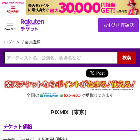
メニュー
ログイン
/
会員登録
検索
PiXMiX［東京］
チケット価格
一般席［当日引
2,500円 (税込)