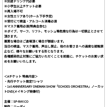
※別途ドリンク代必要
※小学生以上チケット必要
※再入場不可
※女性エリアあり(ホール下手予定)
※受付にて検温・アルコール消毒必須
※マスク着用必須(特典会含む)
※ダイブ、サーフ、リフト、モッシュ等危険な行為は一切禁止とさせて
頂きます。
悪質な場合はご退場頂く場合が御座います。
当日の検温、マスク着用、声出し禁止、他のお客さまへの過度な接触禁
止など、様々なお願いをする形となります。
各種感染防止対策にご協力いただくことを前提に、チケットのお買い求
めをお願いいたします。
＜Aチケット 特典内容＞
・先行チケット限定Tシャツ
・1st ANNIVERSARY ONEMAN SHOW「ECHOES ORCHESTRA」ノーカッ
トDVD(メイキング映像付)
主催：SP-RAY.CO
制作：リーディ