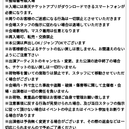
※整理番号順入場
※入場には楽天チケットアプリがダウンロードできるスマートフォンが
必要になります。
※周りのお客様のご迷惑になる行為は一切禁止とさせていただきます
※会場スタッフの指示に従わない場合は退場していただきます
※会場敷地内、マスク着用は任意となります
※再入場可、転売・交換禁止
※本公演は声出しOK / ジャンプOKでございます
※お客様都合によるチケットの払い戻しは致しません、お間違えのない
ようにご注意下さい
※出演アーティストのキャンセル・変更、また公演の途中終了の場合
も、チケットの払い戻しは一切行いません
※荷物等を置いての席取りは禁止です、スタッフにて移動させていただ
く場合がございます
※会場内・外で生じた事故や盗難・破損・傷害等に関して主催者・会
場・出演者は一切の責任を負いません
※お荷物、貴重品の管理はお客様ご自身で管理お願い致します
※注意事項に反する行為が見受けられた場合、及び当日スタッフの指示
に従って頂けない場合はイベントの中止またはイベント参加をお断りす
る場合があります
※出演者は予告無く変更する場合がございます、その際の返金などは一
切応じられませんので予めご了承ください