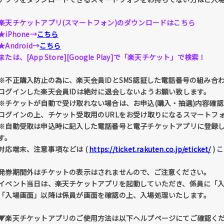
楽天チケットアプリ(スマートフォン)のダウンロードはこちら
★iPhone→
こちら
★Android→
こちら
または、[App Store][Google Play]で「楽天チケット」で検索！
※不正購入防止の為に、楽天会員IDとSMS認証した電話番号の組み合
ログインした楽天会員IDは絶対に退会しないようお願い致します。
※チケットが自動で受け取れない場合は、お申込(購入・抽選)内容確認 
ログインの上、チケット受取用のURLをお受け取りになるスマートフ
※自動受取は申込時に記入した電話番号と電子チケットアプリに登録
す。
対応端末、注意事項などは (
https://ticket.rakuten.co.jp/eticket/
) 
発券期間外はチケットの表示はされませんので、ご注意ください。
イベント当日は、楽天チケットアプリを起動していただき、係員に「
「入場画面」以降は係員が画面を確認の上、入場処理いたします。
▼楽天チケットアプリのご使用方法は以下ヘルプページにてご確認く