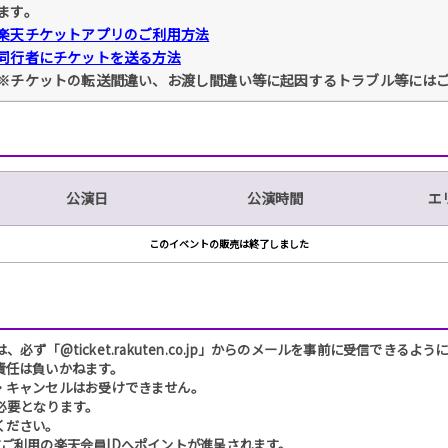
ます。
楽天チケットアプリのご利用方法
同行者にチケットを送る方法
※チケットの転送間違い、お渡し間違い等に起因するトラブル等には
公演日
公演時間
エ
このイベントの販売は終了しました
「@ticket.rakuten.co.jp」からのメールを事前に受信できるよ
責任は負いかねます。
・キャンセルはお受けできません。
必要となります。
ください。
ご利用の楽天会員IDへポイントが進呈されます。