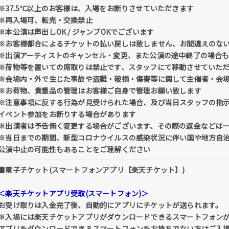
※37.5℃以上のお客様は、入場をお断りさせていただきます
※再入場可、転売・交換禁止
※本公演は声出しOK / ジャンプOKでございます
※お客様都合によるチケットの払い戻しは致しません、お間違えのな
※出演アーティストのキャンセル・変更、また公演の途中終了の場合
※荷物等を置いての席取りは禁止です、スタッフにて移動させていた
※会場内・外で生じた事故や盗難・破損・傷害等に関して主催者・会
※お荷物、貴重品の管理はお客様ご自身で管理お願い致します
※注意事項に反する行為が見受けられた場合、及び当日スタッフの指
イベント参加をお断りする場合があります
※出演者は予告無く変更する場合がございます、その際の返金などは
※当日までの期間、新型コロナウイルスの感染状況に伴い国や地方自
公演中止の可能性もあることをご理解ください
■電子チケット(スマートフォンアプリ【楽天チケット】)
＜楽天チケットアプリ受取(スマートフォン)＞
お受け取りは入金完了後、自動的にアプリにチケットが送られます。
※入場には楽天チケットアプリがダウンロードできるスマートフォン
アプリをダウンロードできるスマートフォンをお持ちでない方はご入