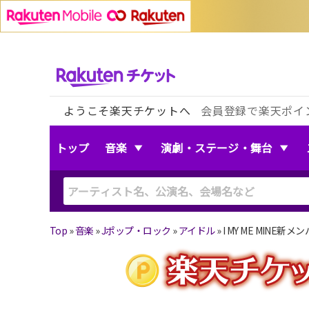
ようこそ楽天チケットへ
会員登録で楽天ポイ
トップ
音楽
演劇・ステージ・舞台
Top
»
音楽
»
Jポップ・ロック
»
アイドル
»
I MY ME MINE