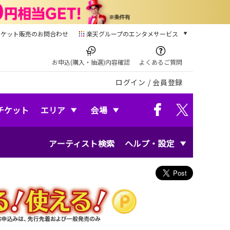
チケット販売のお問合わせ
楽天グループのエンタメサービス
チケット
楽天チケット
お申込(購入・抽選)内容確認
よくあるご質問
本/ゲーム/CD/DVD
ログイン
/
会員登録
楽天ブックス
電子書籍
楽天Kobo
チケット
エリア
会場
雑誌読み放題
楽天マガジン
アーティスト検索
ヘルプ・設定
音楽配信
楽天ミュージック
動画配信
楽天TV
動画配信ガイド
Rakuten PLAY
無料テレビ
Rチャンネル