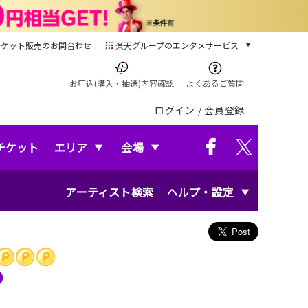
チケット販売のお問合わせ
楽天グループのエンタメサービス
チケット
楽天チケット
お申込(購入・抽選)内容確認
よくあるご質問
本/ゲーム/CD/DVD
ログイン
/
会員登録
楽天ブックス
電子書籍
楽天Kobo
チケット
エリア
会場
雑誌読み放題
楽天マガジン
アーティスト検索
ヘルプ・設定
音楽配信
楽天ミュージック
動画配信
楽天TV
動画配信ガイド
Rakuten PLAY
無料テレビ
Rチャンネル