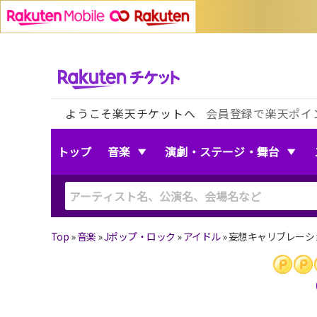
ようこそ楽天チケットへ
会員登録で楽天ポイ
トップ
音楽
演劇・ステージ・舞台
Top
»
音楽
»
Jポップ・ロック
»
アイドル
»
妄想キャリブレーショ