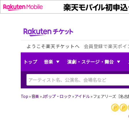
ようこそ楽天チケットへ
会員登録で楽天ポイ
トップ
音楽
演劇・ステージ・舞台
Top
»
音楽
»
Jポップ・ロック
»
アイドル
»
フェアリーズ［名古