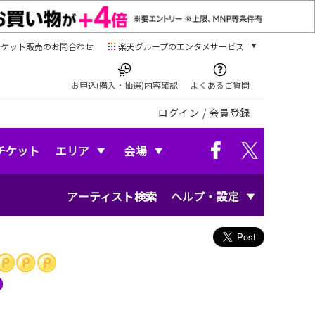
チケット販売のお問合わせ
楽天グループのエンタメサービス
チケット
楽天チケット
お申込(購入・抽選)内容確認
よくあるご質問
本/ゲーム/CD/DVD
ログイン
/
会員登録
楽天ブックス
電子書籍
楽天Kobo
チケット
エリア
会場
雑誌読み放題
楽天マガジン
アーティスト検索
ヘルプ・設定
音楽配信
楽天ミュージック
動画配信
楽天TV
動画配信ガイド
Rakuten PLAY
無料テレビ
Rチャンネル