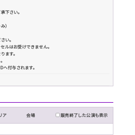
了承下さい。
。
のみ）
ださい。
ンセルはお受けできません。
なります。
い。
IDへ付与されます。
リア
会場
販売終了した公演も表示