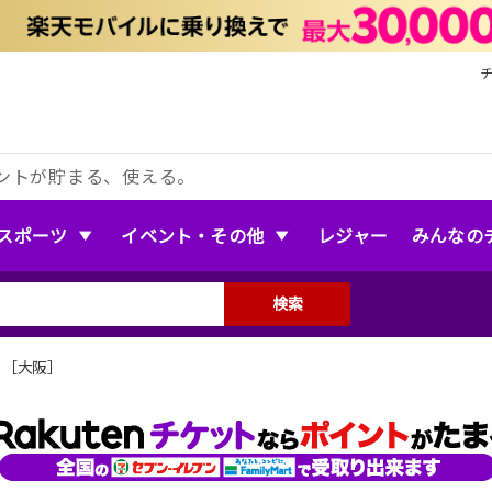
ントが貯まる、使える。
スポーツ
イベント・その他
レジャー
みんなの
検索
 ［大阪］