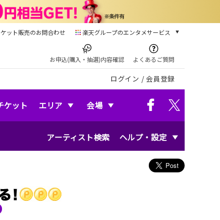
チケット販売のお問合わせ
楽天グループのエンタメサービス
チケット
楽天チケット
お申込(購入・抽選)内容確認
よくあるご質問
本/ゲーム/CD/DVD
ログイン
/
会員登録
楽天ブックス
電子書籍
楽天Kobo
チケット
エリア
会場
雑誌読み放題
楽天マガジン
アーティスト検索
ヘルプ・設定
音楽配信
楽天ミュージック
動画配信
楽天TV
動画配信ガイド
Rakuten PLAY
無料テレビ
Rチャンネル