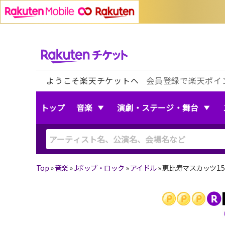
ようこそ楽天チケットへ
会員登録で楽天ポイ
トップ
音楽
演劇・ステージ・舞台
Top
»
音楽
»
Jポップ・ロック
»
アイドル
»
恵比寿マスカッツ1.5