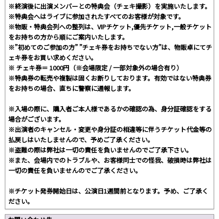
※終演後に出演メンバーとの特典会（チェキ撮影）を実施いたします。
※特典会へはライブに参加されたすべてのお客様が対象です。
※物販・特典会列への整列は、VIPチケット,優先チケット,一般チケット
をお持ちの方から順にご案内いたします。
※”初めてのご参加の方” ”チェキ券をお持ちでない方”は、物販卓にてチ
ェキ券をお買い求めください。
※ チェキ券＝ 1000円（※会場限定 / 一部対象外の場合有り）
※特典券の転売や複製は固くお断りしております。有効ではない特典券
をお持ちの場合、直ちに警察に通報します。
※入場の際に、購入者ご本人様であるかの確認の為、身分証確認をする
場合がございます。
※出演者のキャンセル・変更や身分証の相違等に伴うチケット代金等の
払戻しはいたしませんので、予めご了承ください。
※盗難の際は弊社は一切の責任を負いませんのでご了承下さい。
※また、会場内でのトラブルや、お客様同士での怪我、破損時は弊社は
一切の責任を負いませんのでご了承ください。
※チケット発券開始日は、公演日1週間前となります。予め、ご了承く
ださい。