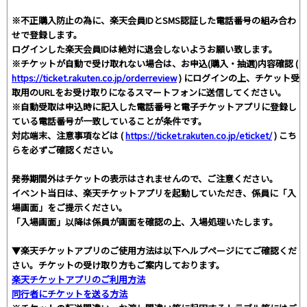
※不正購入防止の為に、楽天会員IDとSMS認証した電話番号の組み合わ
せで登録します。
ログインした楽天会員IDは絶対に退会しないようお願い致します。
※チケットが自動で受け取れない場合は、お申込(購入・抽選)内容確認 (
https://ticket.rakuten.co.jp/orderreview
) にログインの上、チケット受
取用のURLをお受け取りになるスマートフォンに送信してください。
※自動受取は申込時に記入した電話番号と電子チケットアプリに登録し
ている電話番号が一致していることが条件です。
対応端末、注意事項などは (
https://ticket.rakuten.co.jp/eticket/
) こち
らを必ずご確認ください。
発券期間外はチケットの表示はされませんので、ご注意ください。
イベント当日は、楽天チケットアプリを起動していただき、係員に「入
場画面」をご提示ください。
「入場画面」以降は係員が画面を確認の上、入場処理いたします。
▼楽天チケットアプリのご使用方法は以下ヘルプページにてご確認くだ
さい。チケットの受け取り方もご案内しております。
楽天チケットアプリのご利用方法
同行者にチケットを送る方法