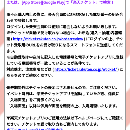
または、[App Store][Google Play]で「楽天チケット」で検索！
※不正購入防止の為に、楽天会員IDとSMS認証した電話番号の組み合
わせで登録します。
ログインした楽天会員IDは絶対に退会しないようお願い致します。
※チケットが自動で受け取れない場合は、お申込(購入・抽選)内容確
認 (
https://ticket.rakuten.co.jp/orderreview
) にログインの上、チケ
ット受取用のURLをお受け取りになるスマートフォンに送信してくだ
さい。
※自動受取は申込時に記入した電話番号と電子チケットアプリに登録
している電話番号が一致していることが条件です。
対応端末、注意事項などは (
https://ticket.rakuten.co.jp/eticket/
) こ
ちらを必ずご確認ください。
発券期間外はチケットの表示はされませんので、ご注意ください。
イベント当日は、楽天チケットアプリを起動していただき、係員に
「入場画面」をご提示ください。
「入場画面」以降は係員が画面を確認の上、入場処理いたします。
▼楽天チケットアプリのご使用方法は以下ヘルプページにてご確認く
ださい。チケットの受け取り方もご案内しております。