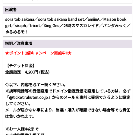
出演者
sora tob sakana／sora tob sakana band set／amiinA／Maison book
girl／siraph／tricot／King Gnu／26時のマスカレイド／パンダみっく／
ゆるめるモ！
説明／注意事項
★ポイント2倍キャンペーン実施中!!★
【チケット料金】
全席指定 4,200円 (税込)
◇以下、内容を必ず一読ください。
※携帯電話等の受信設定でドメイン指定受信を設定している方は、必ず
「@ticket.rakuten.co.jp」からのメールを事前に受信できるように設定
してください。
メールが届かない事により、当選・購入が確認できない場合等でも責任
は負いかねます。
※お一人様4枚まで