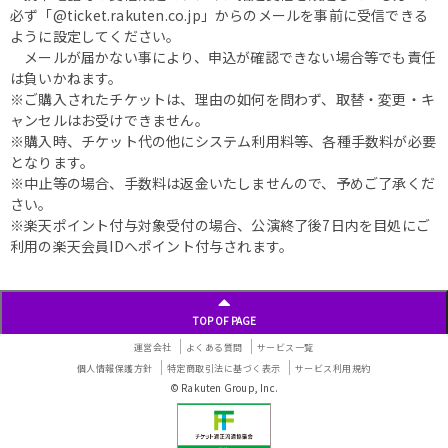
必ず「@ticket.rakuten.co.jp」からのメールを事前に受信できる
ように設定してください。
メールが届かない事により、申込が確認できない場合等でも責任
は負いかねます。
※ご購入されたチケットは、理由の如何を問わず、取替・変更・キ
ャンセルはお受けできません。
※購入時、チケット代の他にシステム利用料等、各種手数料が必要
となります。
※中止等の場合、手数料は返金いたしませんので、予めご了承くだ
さい。
※楽天ポイント付与対象受付の場合、公演終了後7日内を目処にご
利用の楽天会員IDへポイント付与されます。
TOP OF PAGE
運営会社
よくある質問
サービス一覧
個人情報保護方針
特定商取引法に基づく表示
サービス利用規約
© Rakuten Group, Inc.