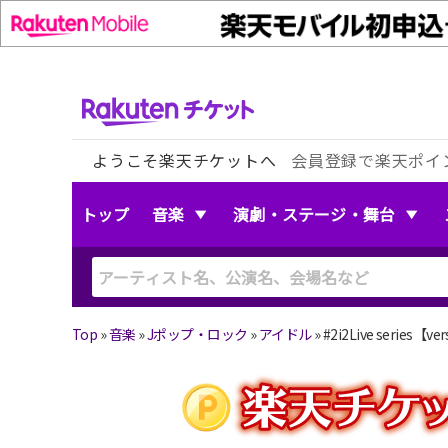
ようこそ楽天チケットへ
会員登録で楽天ポイ
トップ
音楽
演劇・ステージ・舞台
Top
»
音楽
»
Jポップ・ロック
»
アイドル
»
#2i2Live series【ve