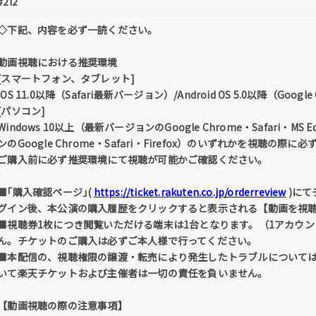
#2i2
◇下記、内容を必ず一読ください。
動画視聴における推奨環境
[スマートフォン、タブレット]
iOS 11.0以降（Safari最新バージョン）/Android OS 5.0以降（Goo
[パソコン]
Windows 10以上（最新バージョンのGoogle Chrome・Safari・MS E
ンのGoogle Chrome・Safari・Firefox）のいずれかを視聴の際
ご購入前に必ず推奨環境にて視聴が可能かご確認ください。
■｢購入確認ページ｣(
https://ticket.rakuten.co.jp/orderreview
)にて
グイン後、本公演の購入履歴をクリックすると表示される【動画を視
■視聴券1枚につき閲覧いただける端末は1台となります。（1アカウ
ん。チケットのご購入は必ずご本人様で行ってください。
■本配信の、視聴権限の譲渡・転売により発生したトラブルについて
いて楽天チケットおよび主催者は一切の責任を負いません。
【動画視聴の際の注意事項】