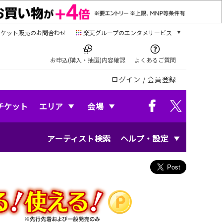
チケット販売のお問合わせ
楽天グループのエンタメサービス
チケット
楽天チケット
お申込(購入・抽選)内容確認
よくあるご質問
本/ゲーム/CD/DVD
ログイン
/
会員登録
楽天ブックス
電子書籍
楽天Kobo
チケット
エリア
会場
雑誌読み放題
楽天マガジン
アーティスト検索
ヘルプ・設定
音楽配信
楽天ミュージック
動画配信
楽天TV
動画配信ガイド
Rakuten PLAY
無料テレビ
Rチャンネル