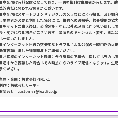
■本配信は有料配信となっており、一切の権利は主催者が有します。
法的責任に問われる場合がございます。
■本配信はスマートフォンやデジタルカメラなどによる撮影、及び録
し主催者が必要と判断した場合には、警察への通報等、捜査機関の協
■チケットご購入後は、公演延期・中止以外の理由に伴う払い戻しは
ル・変更になる場合がございます。出演者のキャンセル・変更、また
は一切いたしません。
■インターネット回線の突発的なトラブルによる公演の一時中断の可
動画視聴に適した通信環境をご準備ください。
■お客様のインターネット環境に伴う閲覧の不具合に関しては当方は
■途中から視聴した場合はその時点からのライブ配信となります。生
承ください。
主催・企画：株式会社PINOKO
制作：株式会社リーディ
お問合せ：customer@leadi.co.jp