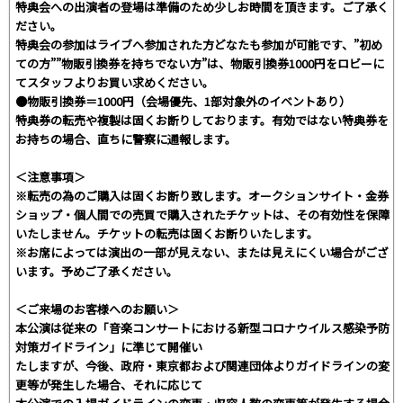
特典会への出演者の登場は準備のため少しお時間を頂きます。ご了承く
ださい。
特典会の参加はライブへ参加された方どなたも参加が可能です、”初め
ての方””物販引換券を持ちでない方”は、物販引換券1000円をロビーに
てスタッフよりお買い求めください。
●物販引換券＝1000円（会場優先、1部対象外のイベントあり）
特典券の転売や複製は固くお断りしております。有効ではない特典券を
お持ちの場合、直ちに警察に通報します。
＜注意事項＞
※転売の為のご購入は固くお断り致します。オークションサイト・金券
ショップ・個人間での売買で購入されたチケットは、その有効性を保障
いたしません。チケットの転売は固くお断りいたします。
※お席によっては演出の一部が見えない、または見えにくい場合がござ
います。予めご了承ください。
＜ご来場のお客様へのお願い＞
本公演は従来の「音楽コンサートにおける新型コロナウイルス感染予防
対策ガイドライン」に準じて開催い
たしますが、今後、政府・東京都および関連団体よりガイドラインの変
更等が発生した場合、それに応じて