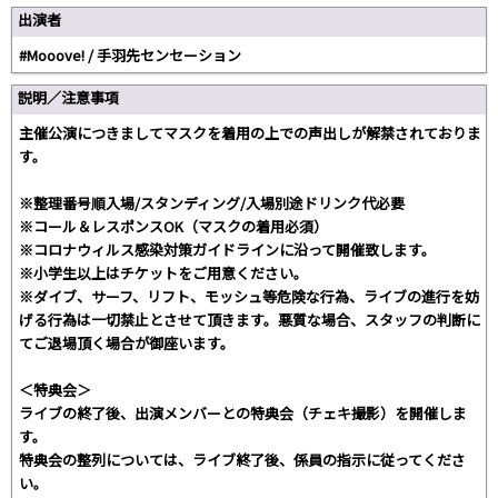
出演者
#Mooove! / 手羽先センセーション
説明／注意事項
主催公演につきましてマスクを着用の上での声出しが解禁されておりま
す。
※整理番号順入場/スタンディング/入場別途ドリンク代必要
※コール＆レスポンスOK（マスクの着用必須）
※コロナウィルス感染対策ガイドラインに沿って開催致します。
※小学生以上はチケットをご用意ください。
※ダイブ、サーフ、リフト、モッシュ等危険な行為、ライブの進行を妨
げる行為は一切禁止とさせて頂きます。悪質な場合、スタッフの判断に
てご退場頂く場合が御座います。
＜特典会＞
ライブの終了後、出演メンバーとの特典会（チェキ撮影）を開催しま
す。
特典会の整列については、ライブ終了後、係員の指示に従ってくださ
い。