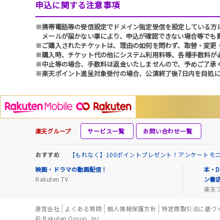
申込に関する注意事項
※携帯電話等の受信設定でドメイン指定受信を設定している方は、必ず
メールが届かない事により、申込が確認できない場合等でも
※ご購入されたチケットは、理由の如何を問わず、取替・変更
※購入時、チケット代の他にシステム利用料等、各種手数料が
※中止等の場合、手数料は返金いたしませんので、予めご了承
※楽天ポイント進呈対象受付の場合、公演終了後7日内を目処に
楽天グループ
サービス一覧
お問い合わせ一覧
おすすめ
【もれなく】100ポイントプレゼント！アンケートモ
映画・ドラマの動画配信！
本・D
Rakuten TV
ン書
楽天
運営会社
よくある質問
個人情報保護方針
特定商取引法に基づ
© Rakuten Group, Inc.