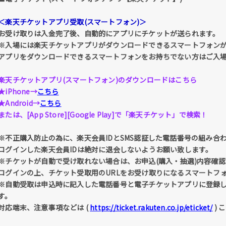
＜楽天チケットアプリ受取(スマートフォン)＞
お受け取りは入金完了後、自動的にアプリにチケットが送られます。
※入場には楽天チケットアプリがダウンロードできるスマートフォン
アプリをダウンロードできるスマートフォンをお持ちでない方はご入
楽天チケットアプリ(スマートフォン)のダウンロードはこちら
★iPhone→
こちら
★Android→
こちら
または、[App Store][Google Play]で「楽天チケット」で検索！
※不正購入防止の為に、楽天会員IDとSMS認証した電話番号の組み合
ログインした楽天会員IDは絶対に退会しないようお願い致します。
※チケットが自動で受け取れない場合は、お申込(購入・抽選)内容確認 
ログインの上、チケット受取用のURLをお受け取りになるスマートフ
※自動受取は申込時に記入した電話番号と電子チケットアプリに登録
す。
対応端末、注意事項などは (
https://ticket.rakuten.co.jp/eticket/
) 