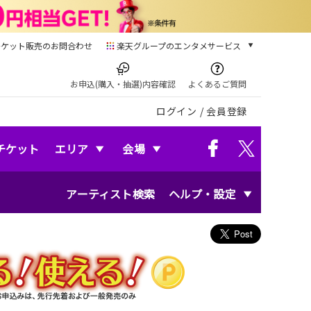
チケット販売のお問合わせ
楽天グループのエンタメサービス
チケット
楽天チケット
お申込(購入・抽選)内容確認
よくあるご質問
本/ゲーム/CD/DVD
ログイン
/
会員登録
楽天ブックス
電子書籍
楽天Kobo
チケット
エリア
会場
雑誌読み放題
楽天マガジン
アーティスト検索
ヘルプ・設定
音楽配信
楽天ミュージック
動画配信
楽天TV
動画配信ガイド
Rakuten PLAY
無料テレビ
Rチャンネル