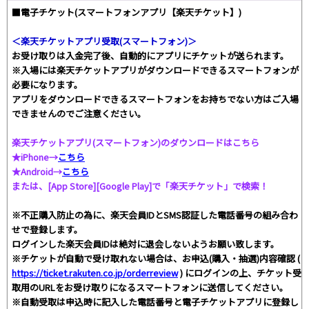
■電子チケット(スマートフォンアプリ【楽天チケット】)
＜楽天チケットアプリ受取(スマートフォン)＞
お受け取りは入金完了後、自動的にアプリにチケットが送られます。
※入場には楽天チケットアプリがダウンロードできるスマートフォンが
必要になります。
アプリをダウンロードできるスマートフォンをお持ちでない方はご入場
できませんのでご注意ください。
楽天チケットアプリ(スマートフォン)のダウンロードはこちら
★iPhone→
こちら
★Android→
こちら
または、[App Store][Google Play]で「楽天チケット」で検索！
※不正購入防止の為に、楽天会員IDとSMS認証した電話番号の組み合わ
せで登録します。
ログインした楽天会員IDは絶対に退会しないようお願い致します。
※チケットが自動で受け取れない場合は、お申込(購入・抽選)内容確認 (
https://ticket.rakuten.co.jp/orderreview
) にログインの上、チケット受
取用のURLをお受け取りになるスマートフォンに送信してください。
※自動受取は申込時に記入した電話番号と電子チケットアプリに登録し