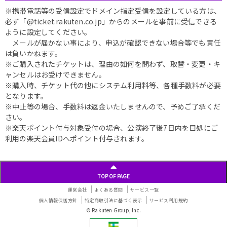
※携帯電話等の受信設定でドメイン指定受信を設定している方は、
必ず「@ticket.rakuten.co.jp」からのメールを事前に受信できる
ように設定してください。
メールが届かない事により、申込が確認できない場合等でも責任
は負いかねます。
※ご購入されたチケットは、理由の如何を問わず、取替・変更・キ
ャンセルはお受けできません。
※購入時、チケット代の他にシステム利用料等、各種手数料が必要
となります。
※中止等の場合、手数料は返金いたしませんので、予めご了承くだ
さい。
※楽天ポイント付与対象受付の場合、公演終了後7日内を目処にご
利用の楽天会員IDへポイント付与されます。
TOP OF PAGE
運営会社
よくある質問
サービス一覧
個人情報保護方針
特定商取引法に基づく表示
サービス利用規約
© Rakuten Group, Inc.