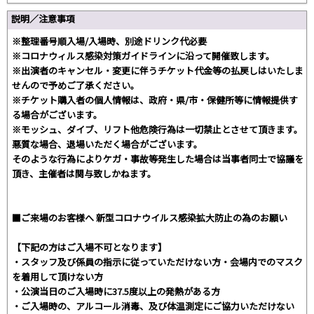
説明／注意事項
※整理番号順入場/入場時、別途ドリンク代必要
※コロナウィルス感染対策ガイドラインに沿って開催致します。
※出演者のキャンセル・変更に伴うチケット代金等の払戻しはいたしま
せんので予めご了承ください。
※チケット購入者の個人情報は、政府・県/市・保健所等に情報提供す
る場合がございます。
※モッシュ、ダイブ、リフト他危険行為は一切禁止とさせて頂きます。
悪質な場合、退場いただく場合がございます。
そのような行為によりケガ・事故等発生した場合は当事者同士で協議を
頂き、主催者は関与致しかねます。
■ご来場のお客様へ 新型コロナウイルス感染拡大防止の為のお願い
【下記の方はご入場不可となります】
・スタッフ及び係員の指示に従っていただけない方・会場内でのマスク
を着用して頂けない方
・公演当日のご入場時に37.5度以上の発熱がある方
・ご入場時の、アルコール消毒、及び体温測定にご協力いただけない