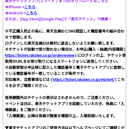
楽天チケットアプリ(スマートフォン)のダウンロードはこちら
★iPhone→
こちら
★Android→
こちら
または、[App Store][Google Play]で「楽天チケット」で検索！
※不正購入防止の為に、楽天会員IDとSMS認証した電話番号の組み合わ
せで登録します。
ログインした楽天会員IDは絶対に退会しないようお願い致します。
※チケットが自動で受け取れない場合は、お申込(購入・抽選)内容確認 (
https://ticket.rakuten.co.jp/orderreview
) にログインの上、チケット受
取用のURLをお受け取りになるスマートフォンに送信してください。
※自動受取は申込時に記入した電話番号と電子チケットアプリに登録し
ている電話番号が一致していることが条件です。
対応端末、注意事項などは (
https://ticket.rakuten.co.jp/eticket/
) こち
らを必ずご確認ください。
発券期間外はチケットの表示はされませんので、ご注意ください。
イベント当日は、楽天チケットアプリを起動していただき、係員に「入
場画面」をご提示ください。
「入場画面」以降は係員が画面を確認の上、入場処理いたします。
▼楽天チケットアプリのご使用方法は以下ヘルプページにてご確認くだ