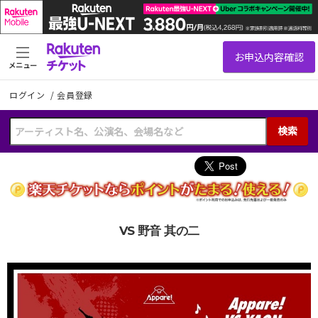
メニュー
ログイン
/
会員登録
検索
VS 野音 其の二