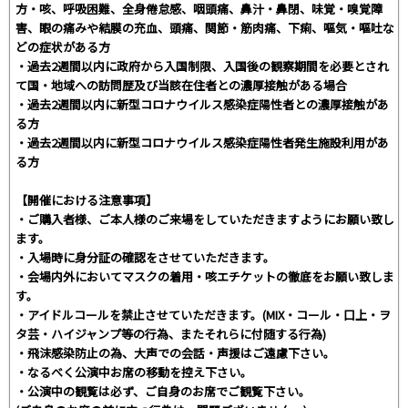
方・咳、呼吸困難、全身倦怠感、咽頭痛、鼻汁・鼻閉、味覚・嗅覚障
害、眼の痛みや結膜の充血、頭痛、関節・筋肉痛、下痢、嘔気・嘔吐な
どの症状がある方
・過去2週間以内に政府から入国制限、入国後の観察期間を必要とされ
て国・地域への訪問歴及び当該在住者との濃厚接触がある場合
・過去2週間以内に新型コロナウイルス感染症陽性者との濃厚接触があ
る方
・過去2週間以内に新型コロナウイルス感染症陽性者発生施設利用があ
る方
【開催における注意事項】
・ご購入者様、ご本人様のご来場をしていただきますようにお願い致し
ます。
・入場時に身分証の確認をさせていただきます。
・会場内外においてマスクの着用・咳エチケットの徹底をお願い致しま
す。
・アイドルコールを禁止させていただきます。(MIX・コール・口上・ヲ
タ芸・ハイジャンプ等の行為、またそれらに付随する行為)
・飛沫感染防止の為、大声での会話・声援はご遠慮下さい。
・なるべく公演中お席の移動を控え下さい。
・公演中の観覧は必ず、ご自身のお席でご観覧下さい。