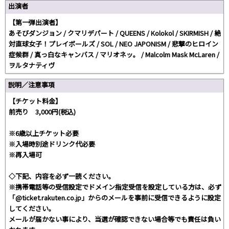
出演者
【第一弾出演者】
あそびダンジョン / クマリデパート / QUEENS / Kolokol / SKIRMISH / 絶
対直球女子！プレイボールズ / SOL / NEO JAPONISM / 悲撃のヒロイン
症候群 / 真っ白なキャンバス / マリオネッ。 / Malcolm Mask McLaren /
ヲルタナティヴ
説明／注意事項
【チケット料金】
前売り 3,000円(税込)
※6歳以上チケット必要
※入場時別途ドリンク代必要
※再入場可
◇下記、内容を必ず一読ください。
※携帯電話等の受信設定でドメイン指定受信を設定している方は、必ず
「@ticket.rakuten.co.jp」からのメールを事前に受信できるように設定
してください。
メールが届かない事により、当選が確認できない場合等でも責任は負い