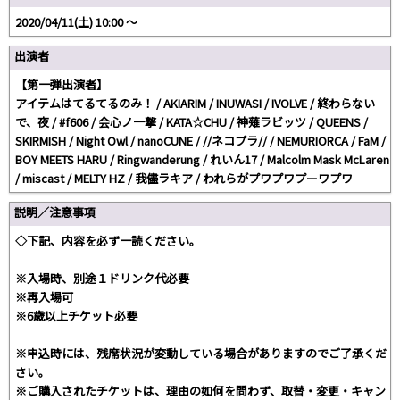
2020/04/11(土) 10:00 〜
出演者
【第一弾出演者】
アイテムはてるてるのみ！ / AKIARIM / INUWASI / IVOLVE / 終わらない
で、夜 / #f606 / 会心ノ一撃 / KATA☆CHU / 神薙ラビッツ / QUEENS /
SKIRMISH / Night Owl / nanoCUNE / //ネコプラ// / NEMURIORCA / FaM /
BOY MEETS HARU / Ringwanderung / れいん17 / Malcolm Mask McLaren
/ miscast / MELTY HZ / 我儘ラキア / われらがプワプワプーワプワ
説明／注意事項
◇下記、内容を必ず一読ください。
※入場時、別途１ドリンク代必要
※再入場可
※6歳以上チケット必要
※申込時には、残席状況が変動している場合がありますのでご了承くだ
さい。
※ご購入されたチケットは、理由の如何を問わず、取替・変更・キャン