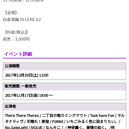
11:30開場
／12:00開演
【会場】
白金高輪 SELENE b2
【料金(税込)】
前売：3,000円
イベント詳細
公演期間
2017年12月30日(土) 12:00
販売期間: 一般発売
2017年11月17日(金) 18:00 〜
出演者
There There Theres / 二丁目の魁カミングアウト / Task have Fun / ヲル
タナティヴ / 天晴れ！原宿 / PiXMiX / いちごみるく色に染まりたい。/
No,SateLight / IVOLVE / なんキニ！ / 神使轟く、激情の如く。 /他