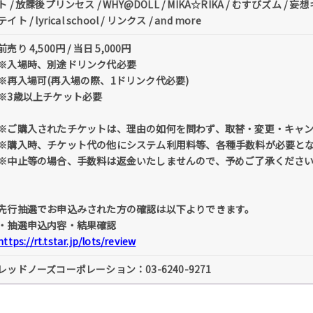
ト / 放課後プリンセス / WHY@DOLL / MIKA☆RIKA / むすびズム 
テイト / lyrical school / リンクス / and more
前売り 4,500円 / 当日 5,000円
※入場時、別途ドリンク代必要
※再入場可(再入場の際、1ドリンク代必要)
※3歳以上チケット必要
※ご購入されたチケットは、理由の如何を問わず、取替・変更・キャ
※購入時、チケット代の他にシステム利用料等、各種手数料が必要と
※中止等の場合、手数料は返金いたしませんので、予めご了承くださ
先行抽選でお申込みされた方の確認は以下よりできます。
・抽選申込内容・結果確認
https://rt.tstar.jp/lots/review
レッドノーズコーポレーション：03-6240-9271