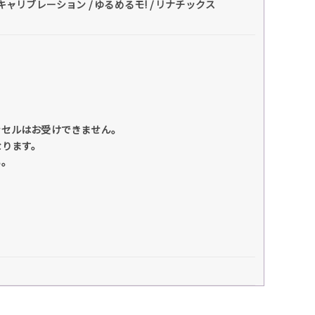
/ 妄想キャリブレーション / ゆるめるモ! / リナチックス
ンセルはお受けできません。
なります。
い。