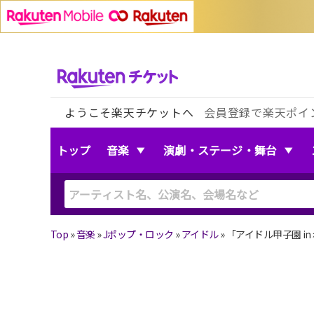
ようこそ楽天チケットへ
会員登録で楽天ポイ
トップ
音楽
演劇・ステージ・舞台
Top
»
音楽
»
Jポップ・ロック
»
アイドル
»
「アイドル甲子園 in 赤