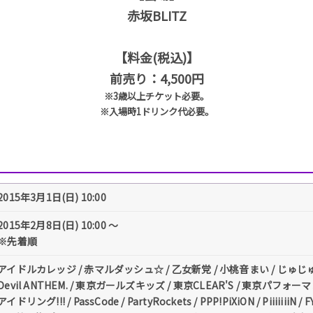
赤坂BLITZ
【料金(税込)】
前売り：4,500円
※3歳以上チケット必要。
※入場時1ドリンク代必要。
2015年3月1日(日) 10:00
2015年2月8日(日) 10:00 ～
※先着順
アイドルカレッジ / 赤マルダッシュ☆ / 乙女新党 / 小桃音まい / じゅじゅ / スル
Devil ANTHEM. / 東京ガールズキッズ / 東京CLEAR'S / 東京パフォーマン
アイドリング!!! / PassCode / PartyRockets / PPP!PiXiON / Piiiiiii