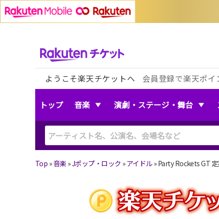
ようこそ楽天チケットへ
会員登録で楽天ポイ
トップ
音楽
演劇・ステージ・舞台
Top
»
音楽
»
Jポップ・ロック
»
アイドル
»
Party Rockets GT 定