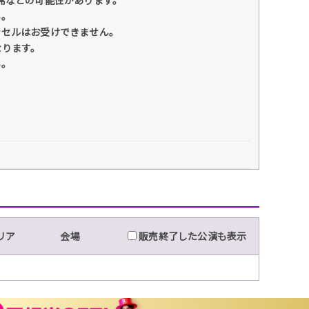
い。
ンセルはお受けできません。
なります。
い。
リア
会場
販売終了した公演も表示