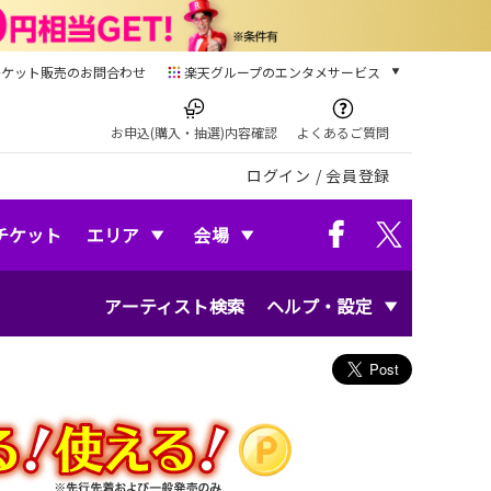
チケット販売のお問合わせ
楽天グループのエンタメサービス
チケット
楽天チケット
お申込(購入・抽選)内容確認
よくあるご質問
本/ゲーム/CD/DVD
ログイン
/
会員登録
楽天ブックス
電子書籍
楽天Kobo
チケット
エリア
会場
雑誌読み放題
楽天マガジン
アーティスト検索
ヘルプ・設定
音楽配信
楽天ミュージック
動画配信
楽天TV
動画配信ガイド
Rakuten PLAY
無料テレビ
Rチャンネル