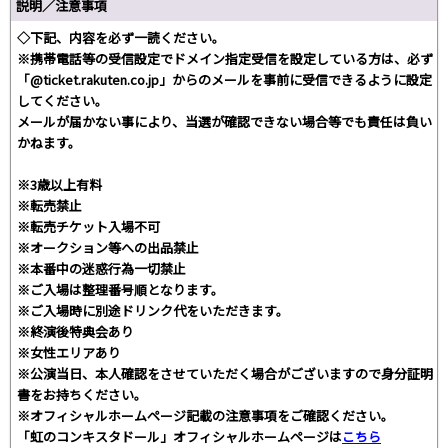
説明／注意事項
◇下記、内容を必ず一読ください。
※携帯電話等の受信設定でドメイン指定受信を設定している方は、必ず
「@ticket.rakuten.co.jp」からのメールを事前に受信できるように設定
してください。
メールが届かない事により、当選が確認できない場合等でも責任は負い
かねます。
※3歳以上有料
※転売禁止
※転売チケット入場不可
※オークション等への出品禁止
※本番中の迷惑行為一切禁止
※ご入場は整理番号順となります。
※ご入場時に別途ドリンク代をいただきます。
※終演後特典会あり
※女性エリアあり
※公演当日、本人確認をさせていただく場合がございますので身分証明
書をお持ちください。
※オフィシャルホームページ記載の注意事項をご確認ください。
「虹のコンキスタドール」オフィシャルホームページは
こちら