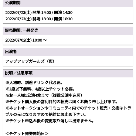
公演期間
2022/07/23(土) 開場 14:00 / 開演 14:30
2022/07/23(土) 開場 18:00 / 開演 18:30
販売期間: 一般発売
2022/07/02(土) 10:00 〜
出演者
アップアップガールズ（仮）
説明／注意事項
※入場時、別途ドリンク代必要。
※3歳以下無料、4歳以上チケット必要。
※お一人様1公演4枚まで（複数公演申込可）
※チケット購入後の営利目的の転売は固くお断り申し上げます。
※ネットオークションやコミュニティ内でのチケット転売・交換はトラ
ブルの元になりますので絶対にお止め下さい。
※チケット申込み後の変更取り消しは出来ません。
＜チケット発券開始日＞