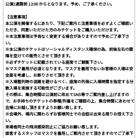
公演1週間前 12:00 からとなります。予め、ご了承ください。
【注意事項】
本公演を開催するにあたり、下記ご案内と注意事項を必ずよくご確認い
ただき、同意いただけた方のみチケットをご購入いただけます。
※本注意事項は予告なく変更する場合がありますので予めご了承下さ
い。
※本公演のチケットはソーシャルディスタンス確保の為、前後左右の間
隔を空けての販売とさせて頂きます。
※必ずチケットに記載されている座席でご観覧下さい。
※マスク着用が必須となります。マスクを着用でないお客様の入場は安
全面を考慮し、お断りさせて頂きます。
※入場整列時の混雑を避けるべく、座席の列毎に入場時間を指定する分
散入場を実施する可能性がございます。
その際は、集合時間は公演前に改めてSNS等でご案内差し上げますの
で、お手持ちのチケットの券種/列番をご確認の上、集合時間にあわせて
会場にお越し頂きますようお願い致します。
※会場外、場内に関わらずお客様同士での会話は出来る限りお控え下さ
い。
来場者同士の飛沫感染防止にご協力お願い致します。
接客するスタッフはマスクを着用しご案内させて頂きますのでご了承下