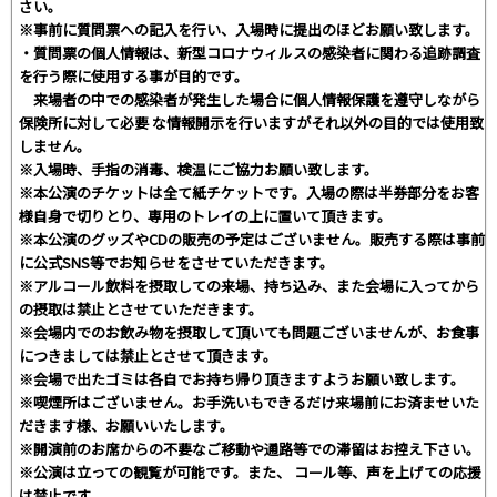
さい。
※事前に質問票への記入を行い、入場時に提出のほどお願い致します。
・質問票の個人情報は、新型コロナウィルスの感染者に関わる追跡調査
を行う際に使用する事が目的です。
来場者の中での感染者が発生した場合に個人情報保護を遵守しながら
保険所に対して必要 な情報開示を行いますがそれ以外の目的では使用致
しません。
※入場時、手指の消毒、検温にご協力お願い致します。
※本公演のチケットは全て紙チケットです。入場の際は半券部分をお客
様自身で切りとり、専用のトレイの上に置いて頂きます。
※本公演のグッズやCDの販売の予定はございません。販売する際は事前
に公式SNS等でお知らせをさせていただきます。
※アルコール飲料を摂取しての来場、持ち込み、また会場に入ってから
の摂取は禁止とさせていただきます。
※会場内でのお飲み物を摂取して頂いても問題ございませんが、お食事
につきましては禁止とさせて頂きます。
※会場で出たゴミは各自でお持ち帰り頂きますようお願い致します。
※喫煙所はございません。お手洗いもできるだけ来場前にお済ませいた
だきます様、お願いいたします。
※開演前のお席からの不要なご移動や通路等での滞留はお控え下さい。
※公演は立っての観覧が可能です。また、 コール等、声を上げての応援
は禁止です。