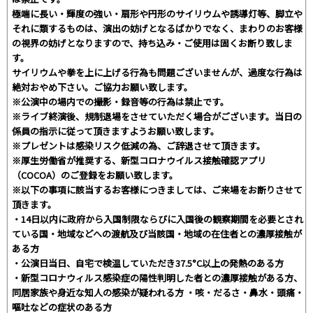
極端に長い・輝度の強い・扇形や円形のサイリウムや誘導灯等、脚立や
それに類するものは、演出の妨げとなるばかりでなく、まわりのお客様
の視界の妨げとなりますので、持ち込み・ご使用は固くお断り致しま
す。
サイリウムや拳を上に上げる行為も問題ございませんが、過度な行為は
絶対おやめ下さい。ご協力お願い致します。
※公演中の場内での撮影・録音等の行為は禁止です。
※ライブ終演後、規制退場をさせていただく場合がございます。当日の
係員の指示に従って頂きますようお願い致します。
※プレゼントは感染リスク低減の為、ご辞退させて頂きます。
※厚生労働省が推奨する、新型コロナウイルス接触確認アプリ
（COCOA）のご登録をお願い致します。
※以下の事項に該当するお客様につきましては、ご来場をお断りさせて
頂きます。
・14日以内に政府から入国制限ならびに入国後の観察期間を必要とされ
ている国・地域などへの渡航及び当該国・地域の在住者との濃厚接触が
ある方
・公演日当日、自宅で検温していただき37.5°C以上の発熱のある方
・新型コロナウィルス感染症の陽性判明した者との濃厚接触がある方、
同居家族や身近な知人の感染が疑われる方 ・咳・だるさ・鼻水・頭痛・
嘔吐などの症状のある方