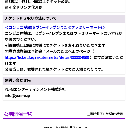
※3歳以下無料、4歳以上チケット必要。
※別途ドリンク代必要
チケット引き取り方法について
＜コンビニ受取(セブンｰイレブンまたはファミリーマート)＞
コンビニ店舗は、セブンｰイレブンまたはファミリーマートのいずれか
をお選びください。
引取開始日以降に店舗にてチケットをお引取りいただきます。
発券方法詳細は予約完了メールまたはヘルプページ（
https://ticket.faq.rakuten.net/s/detail/000004369
）にてご確認いただ
けます。
公演当日は、発券された紙チケットにてご入場となります。
お問い合わせ先
YU-Mエンターテインメント株式会社
info@yum-e.jp
公演開催一覧
販売終了した公演も表示
このイベントの販売は終了しました