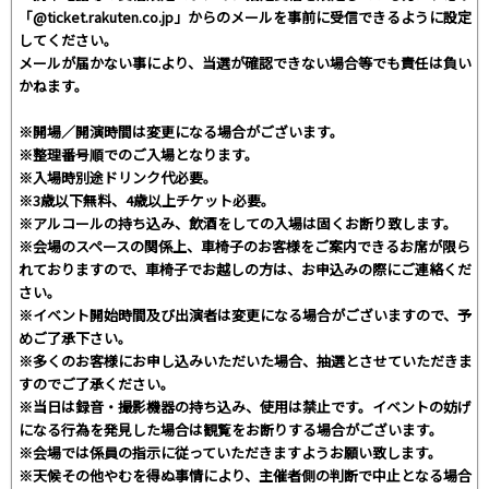
「@ticket.rakuten.co.jp」からのメールを事前に受信できるように設定
してください。
メールが届かない事により、当選が確認できない場合等でも責任は負い
かねます。
※開場／開演時間は変更になる場合がございます。
※整理番号順でのご入場となります。
※入場時別途ドリンク代必要。
※3歳以下無料、4歳以上チケット必要。
※アルコールの持ち込み、飲酒をしての入場は固くお断り致します。
※会場のスペースの関係上、車椅子のお客様をご案内できるお席が限ら
れておりますので、車椅子でお越しの方は、お申込みの際にご連絡くだ
さい。
※イベント開始時間及び出演者は変更になる場合がございますので、予
めご了承下さい。
※多くのお客様にお申し込みいただいた場合、抽選とさせていただきま
すのでご了承ください。
※当日は録音・撮影機器の持ち込み、使用は禁止です。イベントの妨げ
になる行為を発見した場合は観覧をお断りする場合がございます。
※会場では係員の指示に従っていただきますようお願い致します。
※天候その他やむを得ぬ事情により、主催者側の判断で中止となる場合