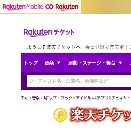
ようこそ楽天チケットへ
会員登録で楽天ポイ
トップ
音楽
演劇・ステージ・舞台
Top
»
音楽
»
Jポップ・ロック
»
アイドル
»
#アプガ2 チェキサ