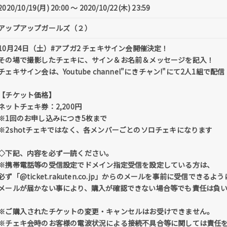
2020/10/19(月) 20:00 〜 2020/10/22(木) 23:59
アップアップガールズ（２）
10月24日（土）#アプガ2 チェキサイン会開催決定！
その場で撮影したチェキに、サイン＆お名前＆メッセージを記入！
チェキサイン会は、Youtube channel"にきチャン!"にて2人1組で配信
【チケット価格】
ネットチェキ券：2,200円
※1回のお申し込みにつき5枚まで
※2shotチェキではなく、各メンバーごとのソロチェキになります
◇下記、内容を必ず一読ください。
※携帯電話等の受信設定でドメイン指定受信を設定している方は、
必ず「@ticket.rakuten.co.jp」からのメールを事前に受信でき
メールが届かない事により、購入が確認できない場合等でも責任は負
※ご購入されたチケットの変更・キャンセルはお受けできません。
※チェキ会時のお客様の電波状況による接続不具合等に関しては責任