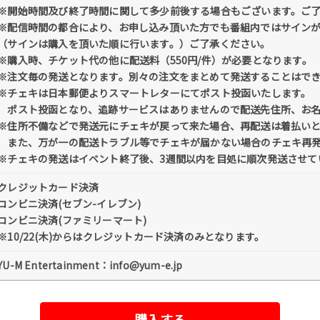
※開始時間及び終了時間に関して多少前後する場合もございます。ご
※配信時間の都合により、お申し込み頂いた方でも番組内ではサイン
（サインは購入を頂いた順に行います。）ご了承ください。
※購入時、チケット代の他に配送料（550円/件）が必要となります。
※注文毎の発送となります。別々の注文をまとめて発送することはで
※チェキは日本郵便よりスマートレターにてポスト投函いたします。
ポスト投函となり、追跡サービスはありませんので配送先住所、お名
※住所不備などで発送元にチェキが戻って来た場合、再配送は着払い
また、万が一の配送トラブル等でチェキが届かない場合のチェキ再発
※チェキの発送はイベント終了後、3週間以内を目処に順次発送させて
クレジットカード決済
コンビニ決済(セブン-イレブン)
コンビニ決済(ファミリーマート)
※10/22(木)からはクレジットカード決済のみとなります。
YU-M Entertainment：info@yum-e.jp
購入する