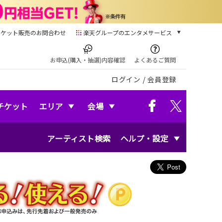
チケット販売のお問合わせ
楽天グループのエンタメサービス
チケット
楽天チケット
お申込(購入・抽選)内容確認
よくあるご質問
本/ゲーム/CD/DVD
ログイン
/
会員登録
楽天ブックス
電子書籍
楽天Kobo
チケット
エリア
会場
雑誌読み放題
楽天マガジン
アーティスト検索
ヘルプ・設定
音楽配信
楽天ミュージック
動画配信
楽天TV
動画配信ガイド
Rakuten PLAY
無料テレビ
Rチャンネル