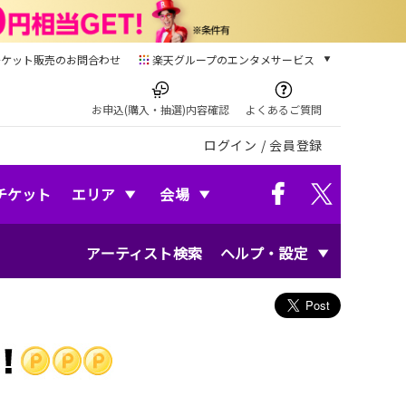
チケット販売のお問合わせ
楽天グループのエンタメサービス
チケット
楽天チケット
お申込(購入・抽選)内容確認
よくあるご質問
本/ゲーム/CD/DVD
ログイン
/
会員登録
楽天ブックス
電子書籍
楽天Kobo
チケット
エリア
会場
雑誌読み放題
楽天マガジン
アーティスト検索
ヘルプ・設定
音楽配信
楽天ミュージック
動画配信
楽天TV
動画配信ガイド
Rakuten PLAY
無料テレビ
Rチャンネル