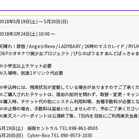
2018年5月19日(土) 〜 5月20日(日)
2018年3月24日(土) 10:00 〜
天晴れ！原宿 / Ange☆Reve / LADYBABY / 26時のマスカレイド / RYUKY
OBP☆オキナワ美少女プロジェクト / ぴらのぱうるすあんどぱっきゃま
※小学生以上チケット必要
※入場時、別途1ドリンク代必要
※申込時には、残席状況が変動している場合がありますのでご了承く
※ご購入されたチケットは、理由の如何を問わず、取替・変更・キャ
※購入時、チケット代の他にシステム利用料等、各種手数料が必要と
※中止等の場合、手数料は返金いたしませんので、予めご了承くださ
※楽天スーパーポイントは公演終了後、7日内を目処にご利用楽天会員
5月19日(土) 桜坂セントラル TEL 098-861-8505
5月20日(日) Cyber-Box TEL 090-9573-1035