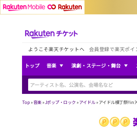
ようこそ楽天チケットへ
会員登録で楽天ポイ
トップ
音楽
演劇・ステージ・舞台
Top
»
音楽
»
Jポップ・ロック
»
アイドル
»
アイドル横丁祭!! in 