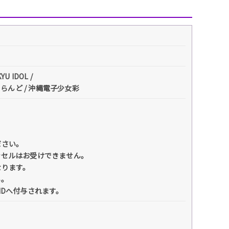
U IDOL /
らんど / 沖縄電子少女彩
ださい。
ンセルはお受けできません。
なります。
い。
IDへ付与されます。