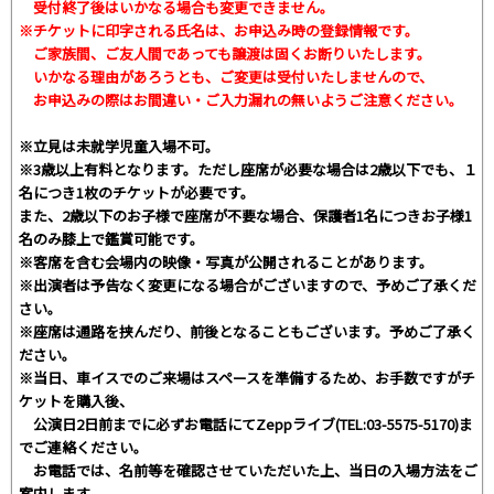
受付終了後はいかなる場合も変更できません。
※チケットに印字される氏名は、お申込み時の登録情報です。
ご家族間、ご友人間であっても譲渡は固くお断りいたします。
いかなる理由があろうとも、ご変更は受付いたしませんので、
お申込みの際はお間違い・ご入力漏れの無いようご注意ください。
※立見は未就学児童入場不可。
※3歳以上有料となります。ただし座席が必要な場合は2歳以下でも、１
名につき1枚のチケットが必要です。
また、2歳以下のお子様で座席が不要な場合、保護者1名につきお子様1
名のみ膝上で鑑賞可能です。
※客席を含む会場内の映像・写真が公開されることがあります。
※出演者は予告なく変更になる場合がございますので、予めご了承くだ
さい。
※座席は通路を挟んだり、前後となることもございます。予めご了承く
ださい。
※当日、車イスでのご来場はスペースを準備するため、お手数ですがチ
ケットを購入後、
公演日2日前までに必ずお電話にてZeppライブ(TEL:03-5575-5170)ま
でご連絡ください。
お電話では、名前等を確認させていただいた上、当日の入場方法をご
案内します。