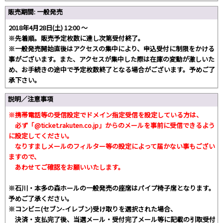
販売期間: 一般発売
2018年4月28日(土) 12:00 〜
※先着順。販売予定枚数に達し次第受付終了。
※一般発売開始直後はアクセスの集中により、申込受付に制限をかける
事がございます。また、アクセスが集中した際は在庫の変動が激しいた
め、お手続きの途中で予定枚数終了となる場合がございます。予めご了
承下さい。
説明／注意事項
※携帯電話等の受信設定でドメイン指定受信を設定している方は、
必ず
「@ticket.rakuten.co.jp」
からのメールを事前に受信できるよう
に設定してください。
なりすましメールのフィルター等の設定によって届かない事もござい
ますので、
あわせてご確認をお願いいたします。
※石川・本多の森ホールの一般発売の座席はパイプ椅子席となります。
予めご了承ください。
※コンビニ(セブン-イレブン)受け取りを選択された場合、
決済・支払完了後、当選メール・受付完了メール等に記載の引取受付