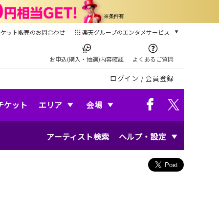
チケット販売のお問合わせ
楽天グループのエンタメサービス
チケット
楽天チケット
お申込(購入・抽選)内容確認
よくあるご質問
本/ゲーム/CD/DVD
ログイン
/
会員登録
楽天ブックス
電子書籍
楽天Kobo
チケット
エリア
会場
雑誌読み放題
楽天マガジン
アーティスト検索
ヘルプ・設定
音楽配信
楽天ミュージック
動画配信
楽天TV
動画配信ガイド
Rakuten PLAY
無料テレビ
Rチャンネル