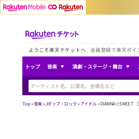
ようこそ楽天チケットへ
会員登録で楽天ポイ
トップ
音楽
演劇・ステージ・舞台
Top
»
音楽
»
Jポップ・ロック
»
アイドル
»
DIANNA☆SWEET 