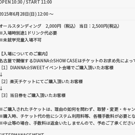
OPEN 10:30 / START 11:00
2015年6月28日(日) 12:00 ～
オールスタンディング 2,000円（税込） 当日：2,500円(税込）
※入場時別途1ドリンク代必要
※未就学児童入場不可
【入場についてのご案内】
名古屋で開催するDIANNA☆SHOW CASEはチケットのお求め先によ
［1］DIANNA☆SWEETイベント会場でご購入頂いたお客様
↓
［2］楽天チケットにてご購入頂いたお客様
↓
［3］当日券をご購入頂いたお客様
※ご購入されたチケットは、理由の如何を問わず、取替・変更・キャ
※購入時、チケット代の他にシステム利用料等、各種手数料が必要と
※中止等の場合、手数料は返金いたしませんので、予めご了承くださ
SISTERMANAGEMENT