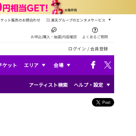
チケット販売のお問合わせ
楽天グループのエンタメサービス
チケット
楽天チケット
お申込(購入・抽選)内容確認
よくあるご質問
本/ゲーム/CD/DVD
ログイン
/
会員登録
楽天ブックス
電子書籍
楽天Kobo
チケット
エリア
会場
雑誌読み放題
楽天マガジン
アーティスト検索
ヘルプ・設定
音楽配信
楽天ミュージック
動画配信
楽天TV
動画配信ガイド
Rakuten PLAY
無料テレビ
Rチャンネル