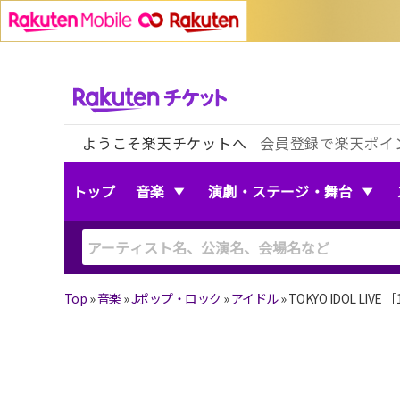
ようこそ楽天チケットへ
会員登録で楽天ポイ
トップ
音楽
演劇・ステージ・舞台
Top
»
音楽
»
Jポップ・ロック
»
アイドル
»
TOKYO IDOL LIVE