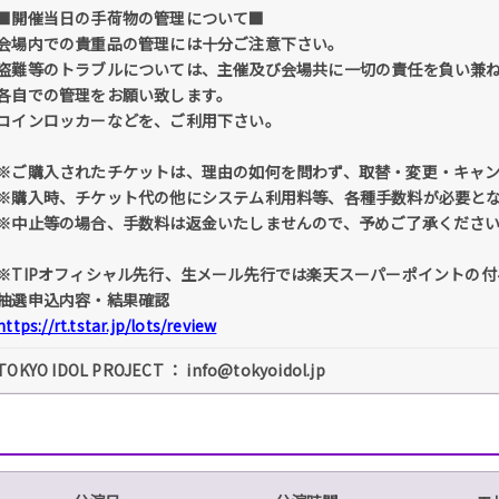
■開催当日の手荷物の管理について■
会場内での貴重品の管理には十分ご注意下さい。
盗難等のトラブルについては、主催及び会場共に一切の責任を負い兼
各自での管理をお願い致します。
コインロッカーなどを、ご利用下さい。
※ご購入されたチケットは、理由の如何を問わず、取替・変更・キャ
※購入時、チケット代の他にシステム利用料等、各種手数料が必要と
※中止等の場合、手数料は返金いたしませんので、予めご了承くださ
※TIPオフィシャル先行、生メール先行では楽天スーパーポイントの
抽選申込内容・結果確認
https://rt.tstar.jp/lots/review
TOKYO IDOL PROJECT ： info@tokyoidol.jp