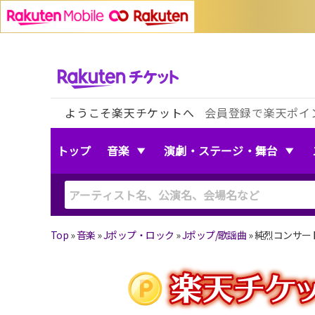
ようこそ楽天チケットへ
会員登録で楽天ポイ
トップ
音楽
演劇・ステージ・舞台
Top
»
音楽
»
Jポップ・ロック
»
Jポップ/歌謡曲
»
純烈コンサート