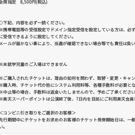
全席指定 8,500円(税込)
◇下記、内容を必ず一読ください。
※携帯電話等の受信設定でドメイン指定受信を設定している方は、必ず「@tick
に受信できるように設定してください。
メールが届かない事により、当選が確認できない場合等でも責任は負
※未就学児童のご入場はできません
※ご購入されたチケットは、理由の如何を問わず、取替・変更・キャ
※購入時、チケット代の他にシステム利用料等、各種手数料が必要と
※中止等の場合、手数料は返金いたしませんので、予めご了承くださ
※楽天スーパーポイントは公演終了後、7日内を目処にご利用楽天会員
＜コンビニ引き取りをご選択のお客様＞
先行期間中にチケットをお求めのお客様のチケット発券開始日は、一
い。