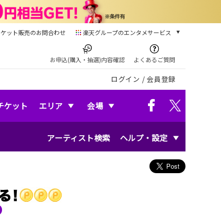
チケット販売のお問合わせ
楽天グループのエンタメサービス
チケット
楽天チケット
お申込(購入・抽選)内容確認
よくあるご質問
本/ゲーム/CD/DVD
ログイン
/
会員登録
楽天ブックス
電子書籍
楽天Kobo
チケット
エリア
会場
雑誌読み放題
楽天マガジン
アーティスト検索
ヘルプ・設定
音楽配信
楽天ミュージック
動画配信
楽天TV
動画配信ガイド
Rakuten PLAY
無料テレビ
Rチャンネル