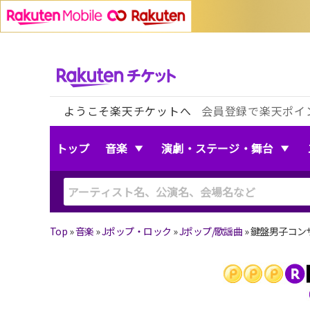
ようこそ楽天チケットへ
会員登録で楽天ポイ
トップ
音楽
演劇・ステージ・舞台
Top
»
音楽
»
Jポップ・ロック
»
Jポップ/歌謡曲
»
鍵盤男子コンサ