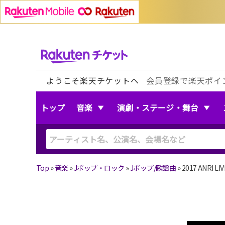
ようこそ楽天チケットへ
会員登録で楽天ポイ
トップ
音楽
演劇・ステージ・舞台
Top
»
音楽
»
Jポップ・ロック
»
Jポップ/歌謡曲
»
2017 ANRI LIV