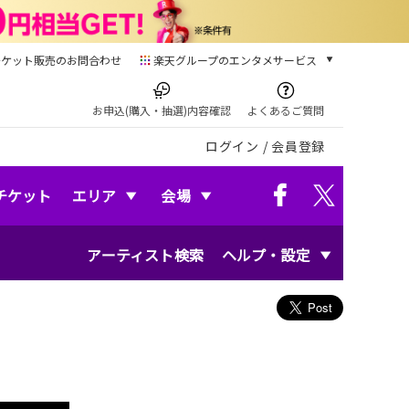
チケット販売のお問合わせ
楽天グループのエンタメサービス
チケット
楽天チケット
お申込(購入・抽選)内容確認
よくあるご質問
本/ゲーム/CD/DVD
ログイン
/
会員登録
楽天ブックス
電子書籍
楽天Kobo
チケット
エリア
会場
雑誌読み放題
楽天マガジン
アーティスト検索
ヘルプ・設定
音楽配信
楽天ミュージック
動画配信
楽天TV
動画配信ガイド
Rakuten PLAY
無料テレビ
Rチャンネル